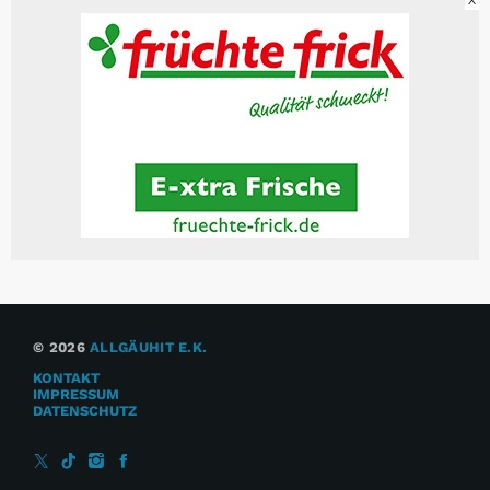
X
© 2026
ALLGÄUHIT E.K.
KONTAKT
IMPRESSUM
DATENSCHUTZ