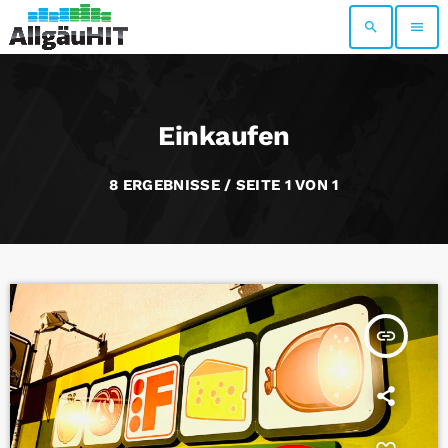
search
menu
Einkaufen
8 ERGEBNISSE / SEITE 1 VON 1
insert_link