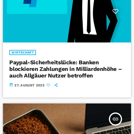
WIRTSCHAFT
Paypal-Sicherheitslücke: Banken
blockieren Zahlungen in Milliardenhöhe –
auch Allgäuer Nutzer betroffen
today
27. AUGUST 2025
insert_link