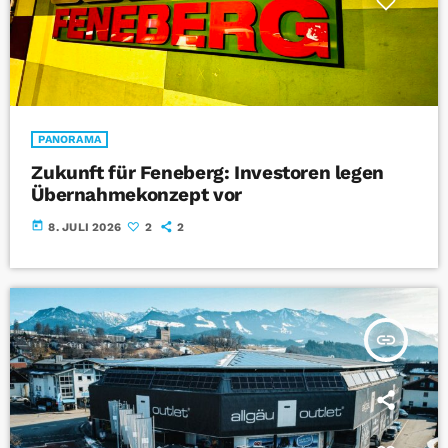
PANORAMA
Zukunft für Feneberg: Investoren legen
Übernahmekonzept vor
today
8. JULI 2026
2
2
insert_link