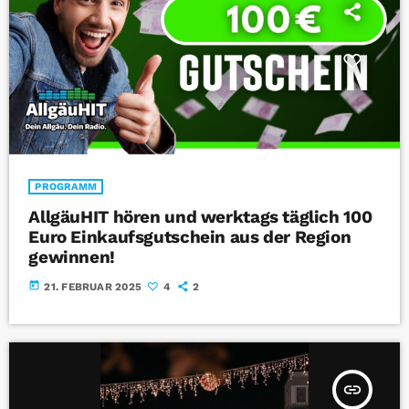
PROGRAMM
AllgäuHIT hören und werktags täglich 100
Euro Einkaufsgutschein aus der Region
gewinnen!
today
21. FEBRUAR 2025
4
2
insert_link