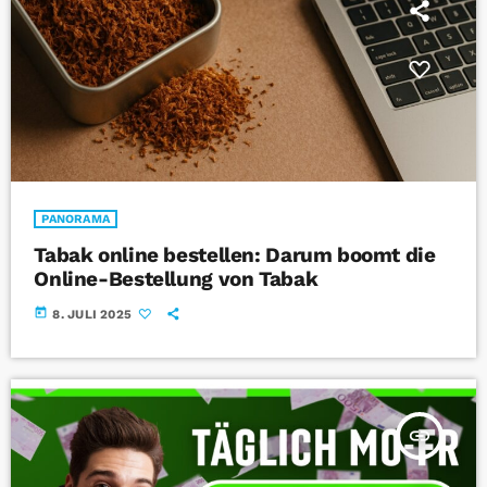
PANORAMA
Tabak online bestellen: Darum boomt die
Online-Bestellung von Tabak
today
8. JULI 2025
insert_link