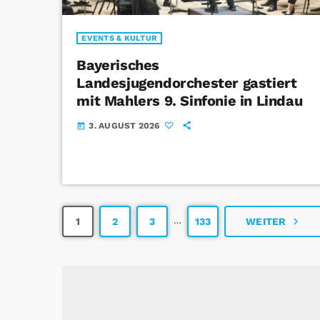
EVENTS & KULTUR
Bayerisches
Landesjugendorchester gastiert
mit Mahlers 9. Sinfonie in Lindau
3. AUGUST 2026
today
…
navigate_next
1
2
3
133
WEITER