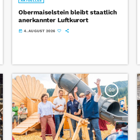
AKTUELLES
Obermaiselstein bleibt staatlich
anerkannter Luftkurort
4. AUGUST 2026
today
insert_link