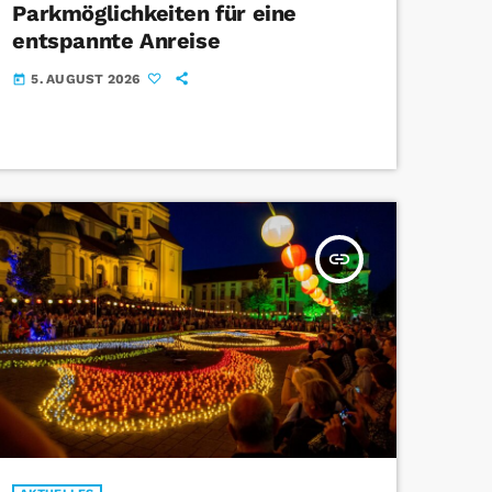
Parkmöglichkeiten für eine
entspannte Anreise
5. AUGUST 2026
today
insert_link