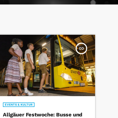
insert_link
EVENTS & KULTUR
Allgäuer Festwoche: Busse und