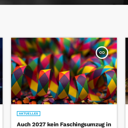
insert_link
AKTUELLES
Auch 2027 kein Faschingsumzug in