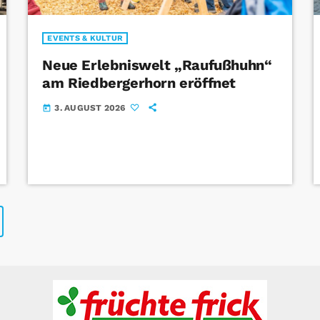
EVENTS & KULTUR
Neue Erlebniswelt „Raufußhuhn“
am Riedbergerhorn eröffnet
3. AUGUST 2026
today