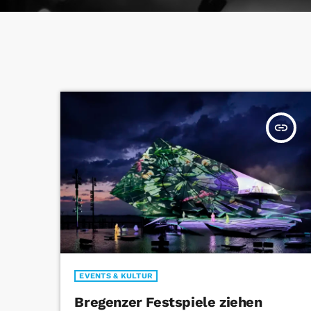
insert_link
EVENTS & KULTUR
Bregenzer Festspiele ziehen