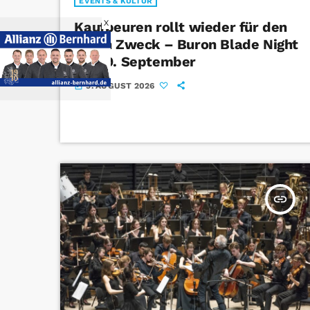
EVENTS & KULTUR
X
Kaufbeuren rollt wieder für den
guten Zweck – Buron Blade Night
am 19. September
5. AUGUST 2026
today
insert_link