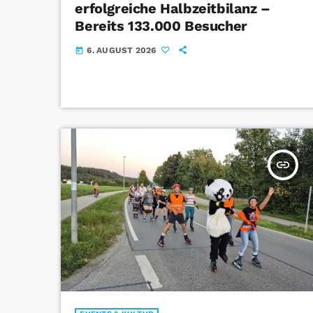
erfolgreiche Halbzeitbilanz –
Bereits 133.000 Besucher
6. AUGUST 2026
today
insert_link