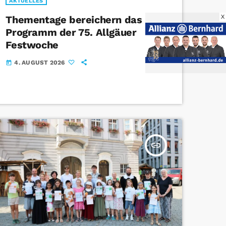
AKTUELLES
X
Thementage bereichern das
Programm der 75. Allgäuer
Festwoche
4. AUGUST 2026
today
insert_link