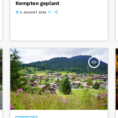
Kempten geplant
5. AUGUST 2026
today
insert_link