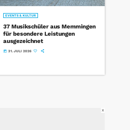
EVENTS & KULTUR
37 Musikschüler aus Memmingen
für besondere Leistungen
ausgezeichnet
31. JULI 2026
today
X