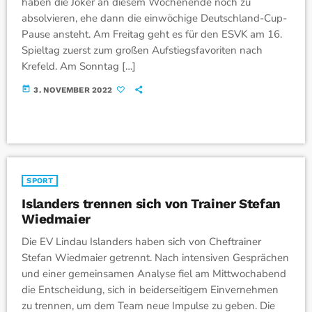
haben die Joker an diesem Wochenende noch zu
absolvieren, ehe dann die einwöchige Deutschland-Cup-
Pause ansteht. Am Freitag geht es für den ESVK am 16.
Spieltag zuerst zum großen Aufstiegsfavoriten nach
Krefeld. Am Sonntag […]
today
3. NOVEMBER 2022
SPORT
Islanders trennen sich von Trainer Stefan
Wiedmaier
Die EV Lindau Islanders haben sich von Cheftrainer
Stefan Wiedmaier getrennt. Nach intensiven Gesprächen
und einer gemeinsamen Analyse fiel am Mittwochabend
die Entscheidung, sich in beiderseitigem Einvernehmen
zu trennen, um dem Team neue Impulse zu geben. Die