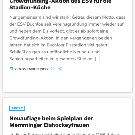
Crowdfunding-Aktion des ESV für die
Stadion-Küche
Nur gemeinsam sind wir stark! Getreu diesem Motto, dass
der ESV Buchloe seit Vereinsgründung immer wieder auf
und neben dem Eis vorlebt, gibt es ab sofort eine
Crowdfunding-Aktion. In den vergangenen beiden
Jahren hat sich im Buchloer Eisstadion viel getan.
Schließlich gab es umfängliche Neubau- und
Sanierungsarbeiten im gesamten Stadion, […]
today
2. NOVEMBER 2022
SPORT
Neuauflage beim Spielplan der
Memminger Eishockeyfrauen
In dieser Saison steht eine Neuauflage des DEB Pokals