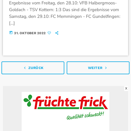
Ergebnisse vom Freitag, den 28.10: VFB Halbergmoos-
Goldach - TSV Kottern: 1:3 Das sind die Ergebnisse vom
Samstag, den 29.10: FC Memmingen - FC Gundelfingen:
[…]
today
31. OKTOBER 2022
navigate_before
navigate_next
ZURÜCK
WEITER
X