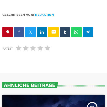
GESCHRIEBEN VON:
REDAKTION
email
RATE IT
ÄHNLICHE BEITRÄGE