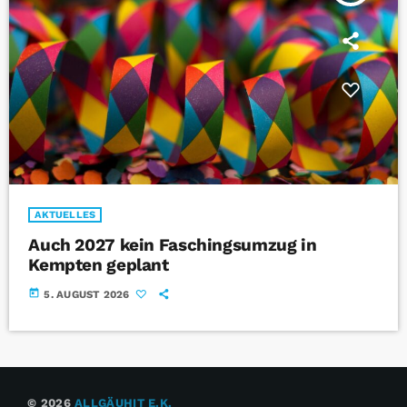
AKTUELLES
Auch 2027 kein Faschingsumzug in
Kempten geplant
today
5. AUGUST 2026
© 2026
ALLGÄUHIT E.K.