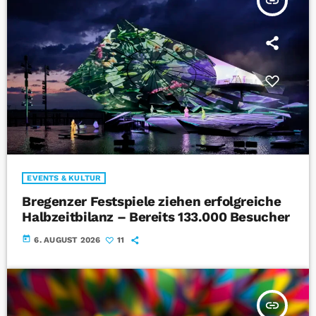
insert_link
EVENTS & KULTUR
Bregenzer Festspiele ziehen erfolgreiche
Halbzeitbilanz – Bereits 133.000 Besucher
today
6. AUGUST 2026
11
insert_link