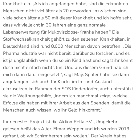
Krankheit ein. „Als ich angefangen habe, sind die erkrankten
Menschen nicht viel älter als 20 geworden. Inzwischen sind
viele schon älter als 50 mit dieser Krankheit und ich hoffe sehr,
dass wir vielleicht in 30 Jahren eine ganz normale
Lebenserwartung für Mukoviszidose-Kranke haben.“ Die
Stoffwechselkrankheit gehört zu den seltenen Krankheiten, in
Deutschland sind rund 8.000 Menschen davon betroffen. „Die
Pharmaindustrie war nicht bereit, darüber zu forschen, und es
ist ja unglaublich wenn du so ein Kind hast und sagst ihr könnt
doch nicht einfach nichts tun. Und aus diesem Grund hab ich
mich dann dafür eingesetzt!“, sagt May. Später habe sie dann
angefangen, sich auch für Kinder im In- und Ausland
einzusetzen im Rahmen der SOS Kinderdörfer, auch unterstützt
sie die Welthungerhilfe, „indem ich manchmal zeige, welche
Erfolge die haben mit ihrer Arbeit aus den Spenden, damit die
Menschen auch wissen, wo ihr Geld hinkommt.“
Ihr neuestes Projekt ist die Aktion Retla e.V. „Umgekehrt
gelesen heißt das Alter. Elmar Wepper und ich wurden 2019
gefragt, ob wir Schirmherren sein wollen.“ Der Verein hat es