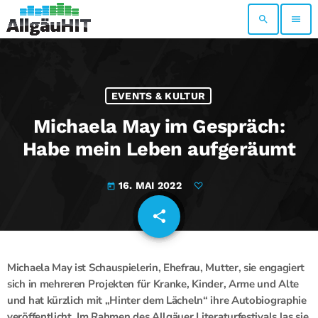
search
menu
EVENTS & KULTUR
Michaela May im Gespräch:
Habe mein Leben aufgeräumt
16. MAI 2022
today
share
email
Michaela May ist Schauspielerin, Ehefrau, Mutter, sie engagiert
sich in mehreren Projekten für Kranke, Kinder, Arme und Alte
und hat kürzlich mit „Hinter dem Lächeln“ ihre Autobiographie
veröffentlicht. Im Rahmen des Allgäuer Literaturfestivals las sie