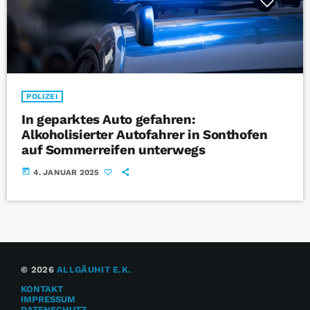
POLIZEI
In geparktes Auto gefahren:
Alkoholisierter Autofahrer in Sonthofen
auf Sommerreifen unterwegs
today
4. JANUAR 2025
© 2026
ALLGÄUHIT E.K.
KONTAKT
IMPRESSUM
DATENSCHUTZ