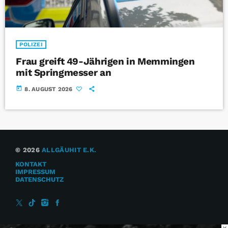
POLIZEI
Frau greift 49-Jährigen in Memmingen
mit Springmesser an
today
8. AUGUST 2026
© 2026
ALLGÄUHIT E.K.
KONTAKT
IMPRESSUM
DATENSCHUTZ