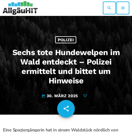
search
menu
POLIZEI
Sechs tote Hundewelpen im
Wald entdeckt – Polizei
ermittelt und bittet um
Hinweise
30. MÄRZ 2025
today
share
email
Eine Spaziergängerin hat in einem Waldstück nördlich von