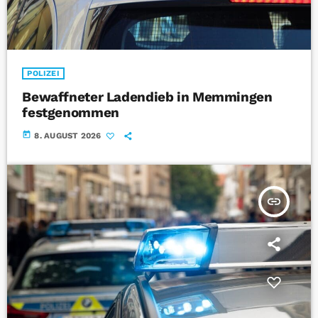
POLIZEI
Bewaffneter Ladendieb in Memmingen
festgenommen
today
8. AUGUST 2026
insert_link