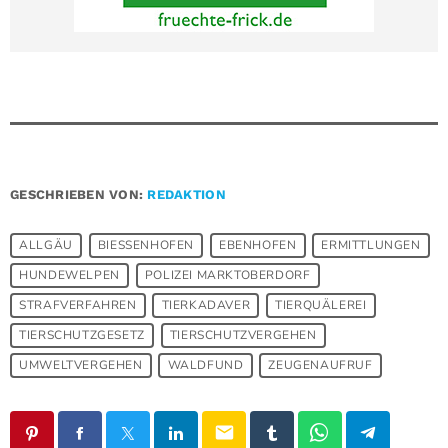
GESCHRIEBEN VON:
REDAKTION
ALLGÄU
BIESSENHOFEN
EBENHOFEN
ERMITTLUNGEN
HUNDEWELPEN
POLIZEI MARKTOBERDORF
STRAFVERFAHREN
TIERKADAVER
TIERQUÄLEREI
TIERSCHUTZGESETZ
TIERSCHUTZVERGEHEN
UMWELTVERGEHEN
WALDFUND
ZEUGENAUFRUF
email