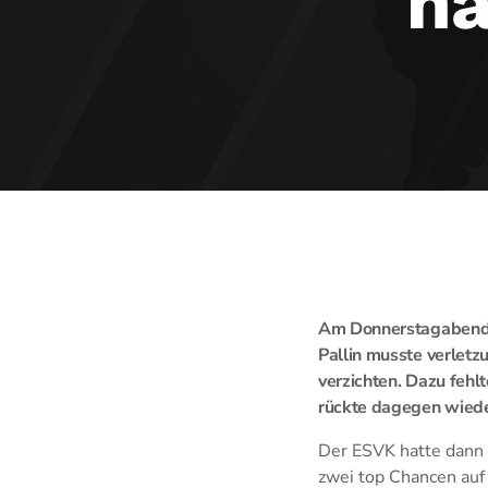
na
Am Donnerstagabend 
Pallin musste verletz
verzichten. Dazu feh
rückte dagegen wiede
Der ESVK hatte dann 
zwei top Chancen auf 