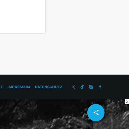
KT
IMPRESSUM
DATENSCHUTZ
X
share
email