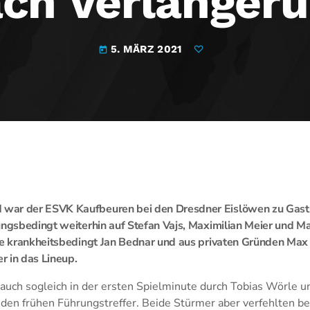
ch Verlänger
5. MÄRZ 2021
today
war der ESVK Kaufbeuren bei den Dresdner Eislöwen zu Gast.
ungsbedingt weiterhin auf Stefan Vajs, Maximilian Meier und 
lte krankheitsbedingt Jan Bednar und aus privaten Gründen Ma
r in das Lineup.
auch sogleich in der ersten Spielminute durch Tobias Wörle 
den frühen Führungstreffer. Beide Stürmer aber verfehlten be