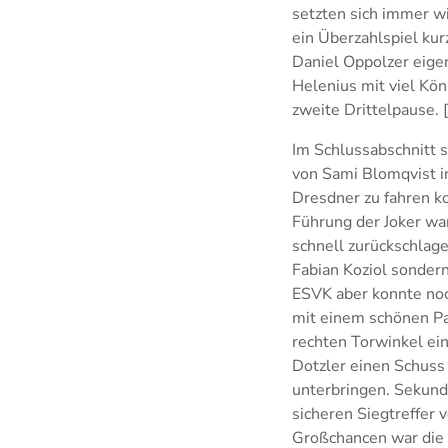
setzten sich immer w
ein Überzahlspiel kur
Daniel Oppolzer eige
Helenius mit viel Kön
zweite Drittelpause. 
Im Schlussabschnitt s
von Sami Blomqvist in
Dresdner zu fahren k
Führung der Joker wa
schnell zurückschlag
Fabian Koziol sonder
ESVK aber konnte noc
mit einem schönen Pas
rechten Torwinkel ei
Dotzler einen Schuss 
unterbringen. Sekund
sicheren Siegtreffer 
Großchancen war die P