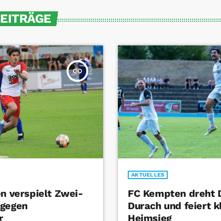
BEITRÄGE
insert_link
AKTUELLES
en verspielt Zwei-
FC Kempten dreht 
 gegen
Durach und feiert k
r
Heimsieg