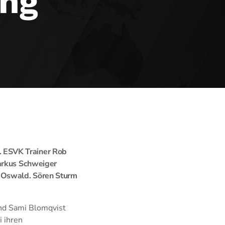
ung
 ESVK Trainer Rob
Markus Schweiger
x Oswald. Sören Sturm
und Sami Blomqvist
i ihren