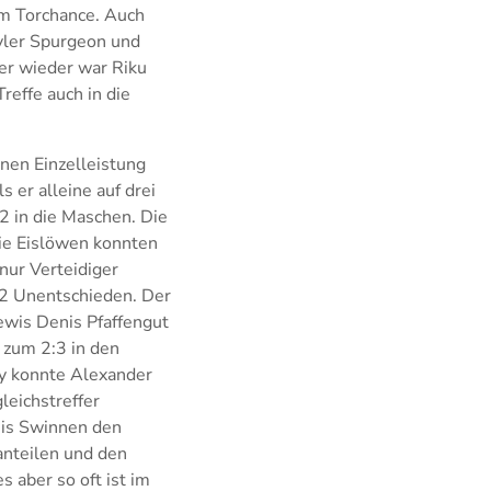
um Torchance. Auch
Tyler Spurgeon und
er wieder war Riku
reffe auch in die
inen Einzelleistung
 er alleine auf drei
2 in die Maschen. Die
ie Eislöwen konnten
nur Verteidiger
:2 Unentschieden. Der
ewis Denis Pfaffengut
 zum 2:3 in den
ay konnte Alexander
leichstreffer
nis Swinnen den
anteilen und den
 aber so oft ist im