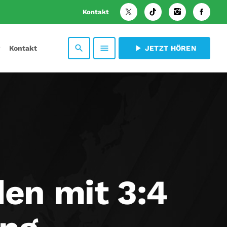
Kontakt
search
menu
play_arrow
Kontakt
JETZT HÖREN
den mit 3:4