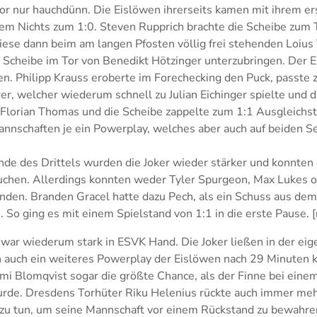
or nur hauchdünn. Die Eislöwen ihrerseits kamen mit ihrem er
em Nichts zum 1:0. Steven Rupprich brachte die Scheibe zum T
iese dann beim am langen Pfosten völlig frei stehenden Loius 
e Scheibe im Tor von Benedikt Hötzinger unterzubringen. Der 
en. Philipp Krauss eroberte im Forechecking den Puck, passte 
erer, welcher wiederum schnell zu Julian Eichinger spielte und 
Florian Thomas und die Scheibe zappelte zum 1:1 Ausgleichstr
nnschaften je ein Powerplay, welches aber auch auf beiden Se
nde des Drittels wurden die Joker wieder stärker und konnten
uchen. Allerdings konnten weder Tyler Spurgeon, Max Lukes o
nden. Branden Gracel hatte dazu Pech, als ein Schuss aus dem
. So ging es mit einem Spielstand von 1:1 in die erste Pause. 
 war wiederum stark in ESVK Hand. Die Joker ließen in der e
 auch ein weiteres Powerplay der Eislöwen nach 29 Minuten ki
ami Blomqvist sogar die größte Chance, als der Finne bei ein
wurde. Dresdens Torhüter Riku Helenius rückte auch immer meh
l zu tun, um seine Mannschaft vor einem Rückstand zu bewahre