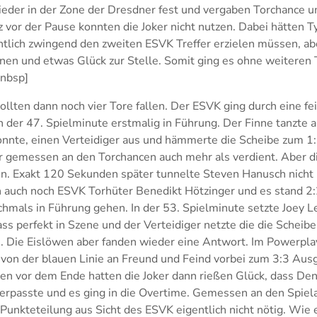
ieder in der Zone der Dresdner fest und vergaben Torchance 
z vor der Pause konnten die Joker nicht nutzen. Dabei hätten 
ntlich zwingend den zweiten ESVK Treffer erzielen müssen, ab
nen und etwas Glück zur Stelle. Somit ging es ohne weiteren T
[nbsp]
ollten dann noch vier Tore fallen. Der ESVK ging durch eine fe
 der 47. Spielminute erstmalig in Führung. Der Finne tanzte als
onnte, einen Verteidiger aus und hämmerte die Scheibe zum 1:
r gemessen an den Torchancen auch mehr als verdient. Aber d
en. Exakt 120 Sekunden später tunnelte Steven Hanusch nicht 
n auch noch ESVK Torhüter Benedikt Hötzinger und es stand 2
hmals in Führung gehen. In der 53. Spielminute setzte Joey L
s perfekt in Szene und der Verteidiger netzte die die Scheibe
n. Die Eislöwen aber fanden wieder eine Antwort. Im Powerpl
von der blauen Linie an Freund und Feind vorbei zum 3:3 Ausg
en vor dem Ende hatten die Joker dann rießen Glück, dass De
verpasste und es ging in die Overtime. Gemessen an den Spiel
unkteteilung aus Sicht des ESVK eigentlich nicht nötig. Wie es