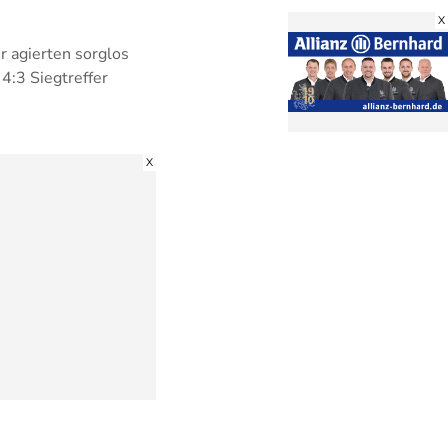
X
r agierten sorglos
4:3 Siegtreffer
X