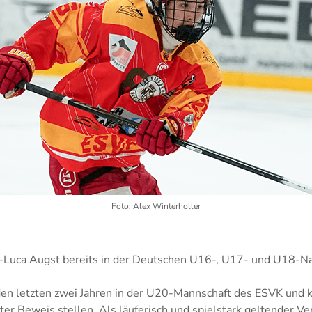
Foto: Alex Winterholler
n-Luca Augst bereits in der Deutschen U16-, U17- und U18-N
n den letzten zwei Jahren in der U20-Mannschaft des ESVK und
ter Beweis stellen. Als läuferisch und spielstark geltender Ve