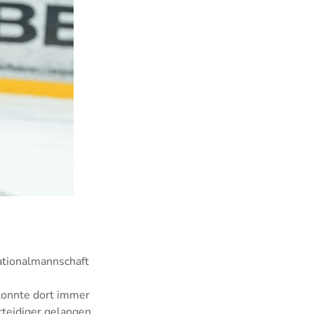
ationalmannschaft
 konnte dort immer
rteidiger gelangen