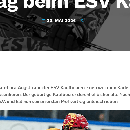
rag beim ESV 
26. MAI 2026
today
Jan-Luca Augst kann der ESV Kaufbeuren einen weiteren Kaderb
sentieren. Der gebürtige Kaufbeurer durchlief bisher alle N
V. und hat nun seinen ersten Profivertrag unterschrieben.