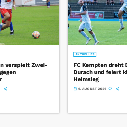
AKTUELLES
en verspielt Zwei-
FC Kempten dreht 
 gegen
Durach und feiert k
r
Heimsieg
6. AUGUST 2026
today