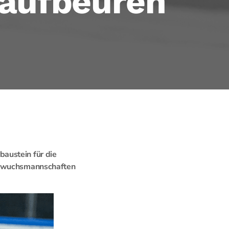
Kaufbeuren
austein für die
achwuchsmannschaften