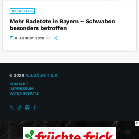
AKTUELLES
Mehr Badetote in Bayern – Schwaben
besonders betroffen
today
6. AUGUST 2026
© 2026
ALLGÄUHIT E.K.
KONTAKT
IMPRESSUM
DATENSCHUTZ
X