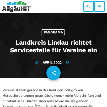
search
menu
PANORAMA
Landkreis Lindau richtet
Servicestelle für Vereine ein
1. APRIL 2022
today
share
email
Vereine stehen gerade in der heutigen Zeit großen
Herausforderungen gegenüber. Immer mehr Vorschriften und
bürokratische Hürden einerseits sowie die steigenden
Erwartungen in der Öffentlichkeitsarbeit erschweren die