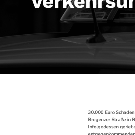
Verkehrsun
30.000 Euro Schaden s
Bregenzer Straße in 
Infolgedessen geriet 
entgegenkommenden