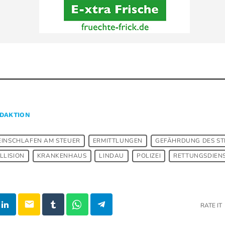
DAKTION
EINSCHLAFEN AM STEUER
ERMITTLUNGEN
GEFÄHRDUNG DES ST
LLISION
KRANKENHAUS
LINDAU
POLIZEI
RETTUNGSDIEN
email
RATE IT