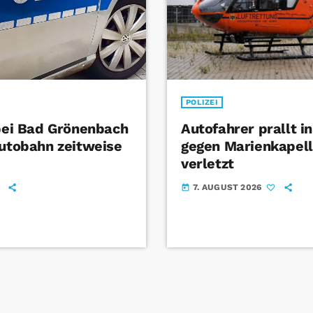
POLIZEI
 bei Bad Grönenbach
Autofahrer prallt i
Autobahn zeitweise
gegen Marienkapel
verletzt
7. AUGUST 2026
today