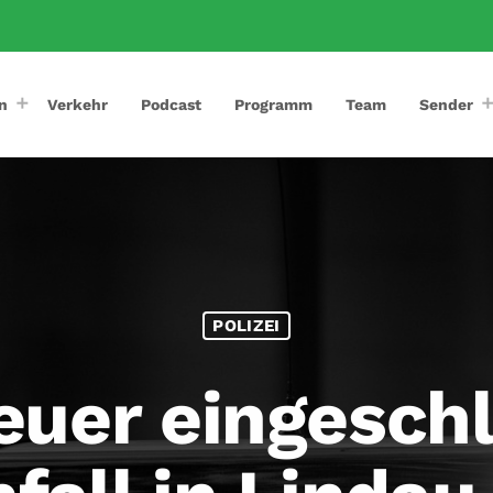
n
Verkehr
Podcast
Programm
Team
Sender
POLIZEI
uer eingesch