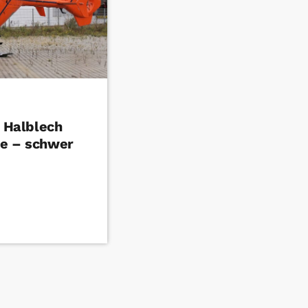
n Halblech
le – schwer