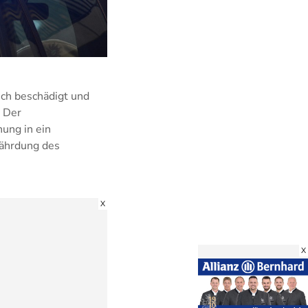
ich beschädigt und
. Der
ung in ein
ährdung des
X
X