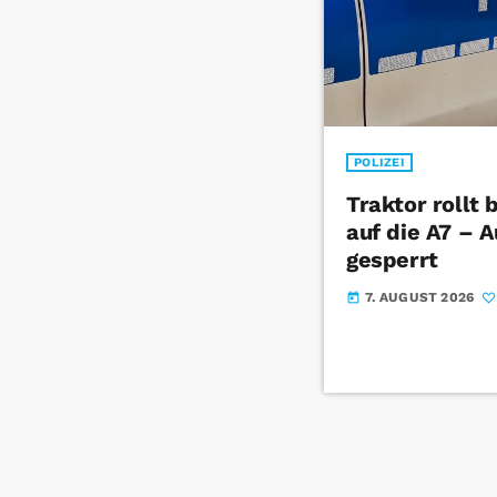
POLIZEI
Traktor rollt
auf die A7 – 
gesperrt
7. AUGUST 2026
today