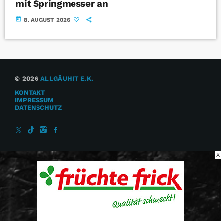
mit Springmesser an
today
8. AUGUST 2026
© 2026
ALLGÄUHIT E.K.
KONTAKT
IMPRESSUM
DATENSCHUTZ
X