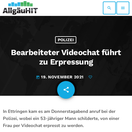
search
menu
POLIZEI
Bearbeiteter Videochat führt
zu Erpressung
19. NOVEMBER 2021
today
share
email
In Ettringen kam es am Donnerstagabend anruf bei der
Polizei, wobei ein 53-jähriger Mann schilderte, von einer
Frau per Videochat erpresst zu werden.