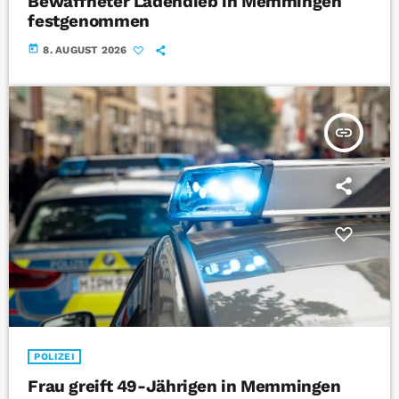
Bewaffneter Ladendieb in Memmingen
festgenommen
today
8. AUGUST 2026
insert_link
POLIZEI
Frau greift 49-Jährigen in Memmingen