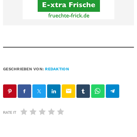
GESCHRIEBEN VON:
REDAKTION
email
RATE IT