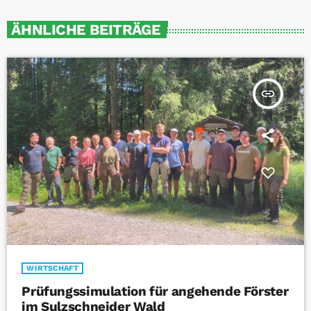
ÄHNLICHE BEITRÄGE
insert_link
WIRTSCHAFT
Prüfungssimulation für angehende Förster
im Sulzschneider Wald