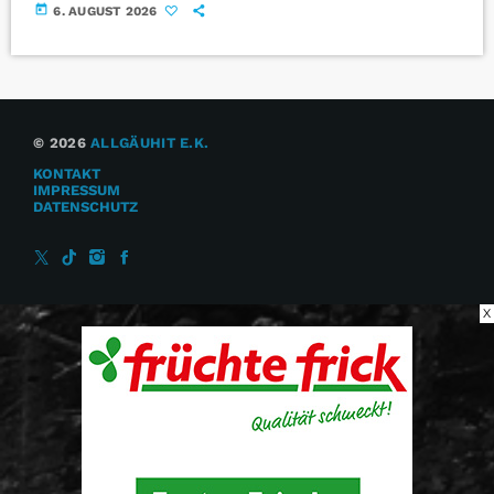
today
6. AUGUST 2026
© 2026
ALLGÄUHIT E.K.
KONTAKT
IMPRESSUM
DATENSCHUTZ
X