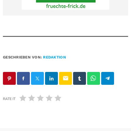
GESCHRIEBEN VON:
REDAKTION
email
RATE IT