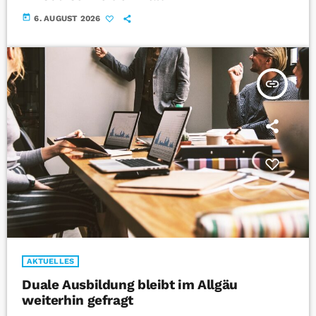
today
6. AUGUST 2026
insert_link
AKTUELLES
Duale Ausbildung bleibt im Allgäu
weiterhin gefragt