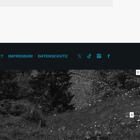
KT
IMPRESSUM
DATENSCHUTZ
X
X