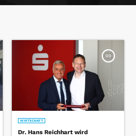
insert_link
WIRTSCHAFT
Dr. Hans Reichhart wird