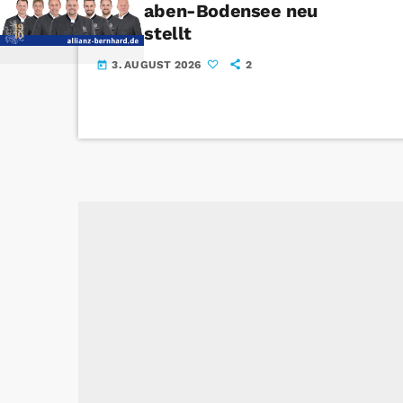
Schwaben-Bodensee neu
aufgestellt
3. AUGUST 2026
2
today