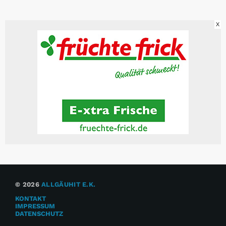
X
© 2026
ALLGÄUHIT E.K.
KONTAKT
IMPRESSUM
DATENSCHUTZ