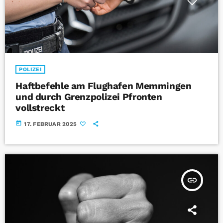
POLIZEI
Haftbefehle am Flughafen Memmingen
und durch Grenzpolizei Pfronten
vollstreckt
today
17. FEBRUAR 2025
insert_link