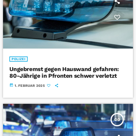
POLIZEI
Ungebremst gegen Hauswand gefahren:
80-Jährige in Pfronten schwer verletzt
today
1. FEBRUAR 2025
insert_link