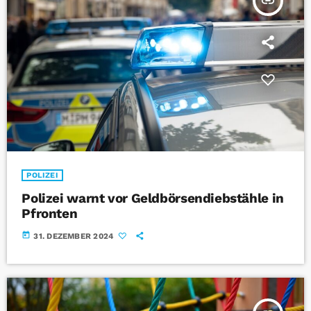
insert_link
POLIZEI
Polizei warnt vor Geldbörsendiebstähle in
Pfronten
today
31. DEZEMBER 2024