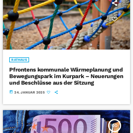
RATHAUS
Pfrontens kommunale Wärmeplanung und
Bewegungspark im Kurpark – Neuerungen
und Beschlüsse aus der Sitzung
today
24. JANUAR 2025
insert_link