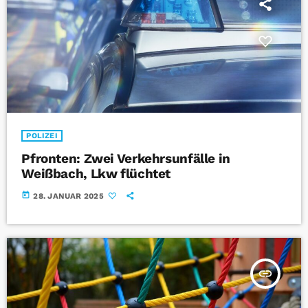
POLIZEI
Pfronten: Zwei Verkehrsunfälle in
Weißbach, Lkw flüchtet
today
28. JANUAR 2025
insert_link