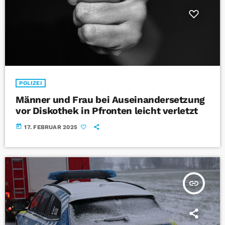
POLIZEI
Männer und Frau bei Auseinandersetzung
vor Diskothek in Pfronten leicht verletzt
today
17. FEBRUAR 2025
insert_link