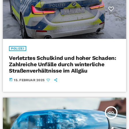
POLIZEI
Verletztes Schulkind und hoher Schaden:
Zahlreiche Unfälle durch winterliche
Straßenverhältnisse im Allgäu
today
15. FEBRUAR 2025
insert_link