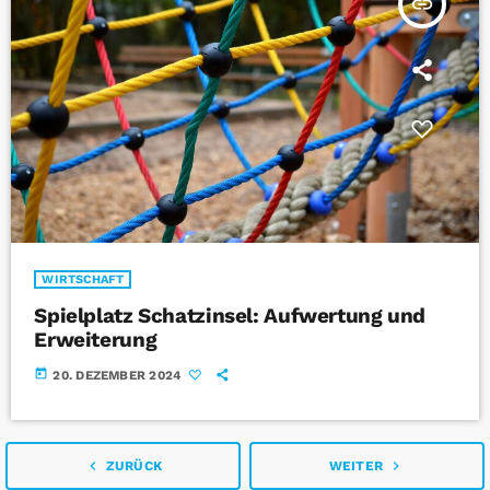
insert_link
WIRTSCHAFT
Spielplatz Schatzinsel: Aufwertung und
Erweiterung
today
20. DEZEMBER 2024
navigate_before
navigate_next
ZURÜCK
WEITER