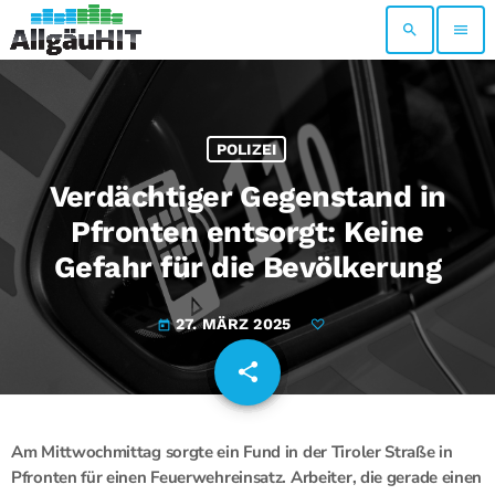
search
menu
POLIZEI
Verdächtiger Gegenstand in
Pfronten entsorgt: Keine
Gefahr für die Bevölkerung
27. MÄRZ 2025
today
share
email
Am Mittwochmittag sorgte ein Fund in der Tiroler Straße in
Pfronten für einen Feuerwehreinsatz. Arbeiter, die gerade einen