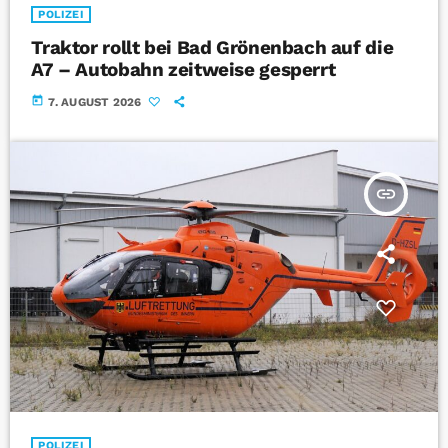
POLIZEI
Traktor rollt bei Bad Grönenbach auf die
A7 – Autobahn zeitweise gesperrt
today
7. AUGUST 2026
insert_link
POLIZEI