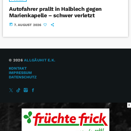
Autofahrer prallt in Halblech gegen
Marienkapelle – schwer verletzt
today
7. AUGUST 2026
© 2026
ALLGÄUHIT E.K.
KONTAKT
IMPRESSUM
DATENSCHUTZ
X