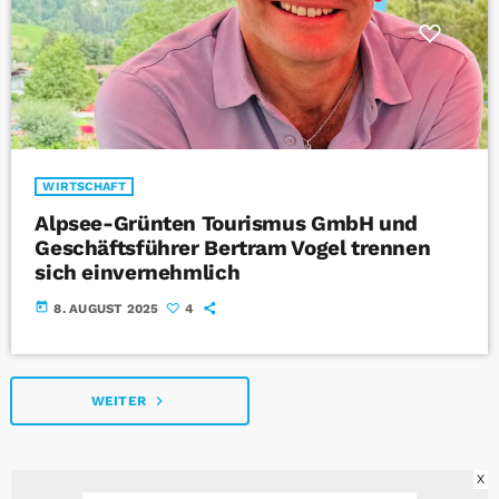
WIRTSCHAFT
Alpsee-Grünten Tourismus GmbH und
Geschäftsführer Bertram Vogel trennen
sich einvernehmlich
today
8. AUGUST 2025
4
navigate_next
WEITER
X