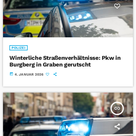
POLIZEI
Winterliche Straßenverhältnisse: Pkw in
Burgberg in Graben gerutscht
today
4. JANUAR 2026
insert_link