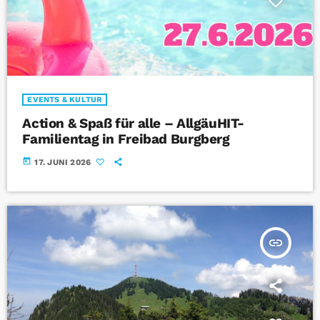
EVENTS & KULTUR
Action & Spaß für alle – AllgäuHIT-
Familientag in Freibad Burgberg
today
17. JUNI 2026
insert_link