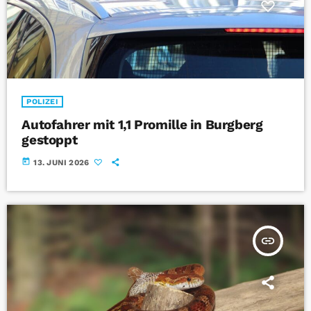
POLIZEI
Autofahrer mit 1,1 Promille in Burgberg
gestoppt
today
13. JUNI 2026
insert_link