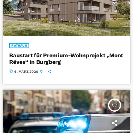
RATHAUS
Baustart für Premium-Wohnprojekt „Mont
Rêves“ in Burgberg
today
6. MÄRZ 2026
insert_link