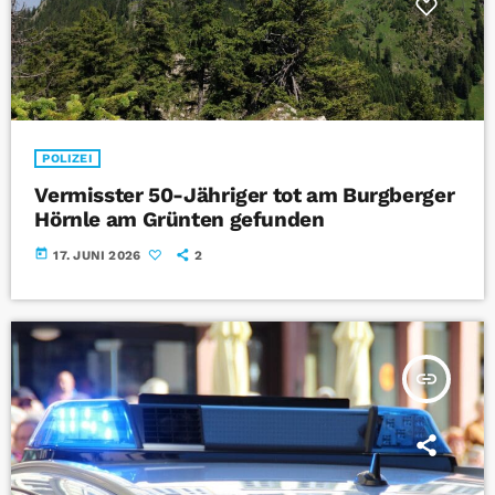
POLIZEI
Vermisster 50-Jähriger tot am Burgberger
Hörnle am Grünten gefunden
today
17. JUNI 2026
2
insert_link