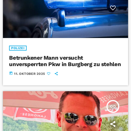
POLIZEI
Betrunkener Mann versucht
unversperrten Pkw in Burgberg zu stehlen
today
11. OKTOBER 2025
insert_link