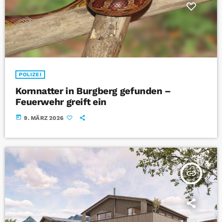
POLIZEI
Kornnatter in Burgberg gefunden –
Feuerwehr greift ein
today
9. MÄRZ 2026
insert_link