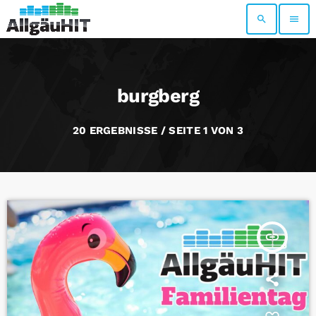
search
menu
burgberg
20 ERGEBNISSE / SEITE 1 VON 3
insert_link