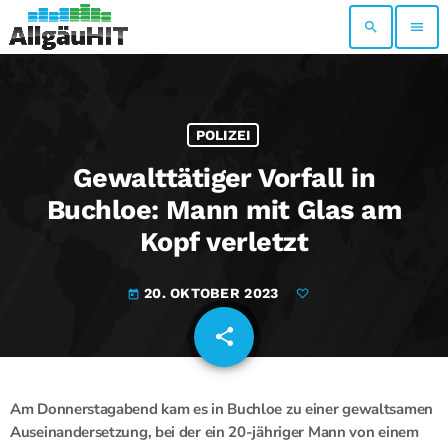
search
menu
POLIZEI
Gewalttätiger Vorfall in
Buchloe: Mann mit Glas am
Kopf verletzt
20. OKTOBER 2023
today
share
email
Am Donnerstagabend kam es in Buchloe zu einer gewaltsamen
Auseinandersetzung, bei der ein 20-jähriger Mann von einem