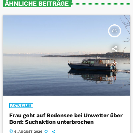
ÄHNLICHE BEITRÄGE
insert_link
AKTUELLES
Frau geht auf Bodensee bei Unwetter über
Bord: Suchaktion unterbrochen
today
6. AUGUST 2026