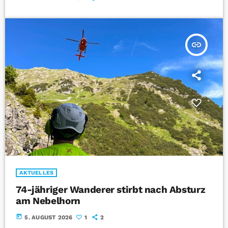
insert_link
AKTUELLES
74-jähriger Wanderer stirbt nach Absturz
am Nebelhorn
today
5. AUGUST 2026
1
2