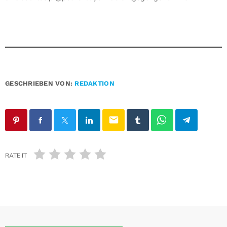
GESCHRIEBEN VON:
REDAKTION
email
RATE IT