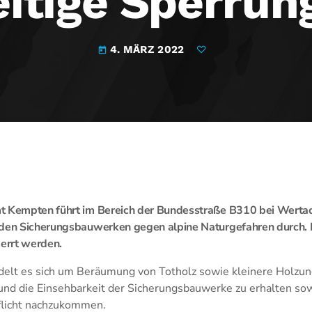
itige Sperrun
4. MÄRZ 2022
today
mt Kempten führt im Bereich der Bundesstraße B310 bei Wert
 den Sicherungsbauwerken gegen alpine Naturgefahren durch. 
perrt werden.
delt es sich um Beräumung von Totholz sowie kleinere Holzun
 und die Einsehbarkeit der Sicherungsbauwerke zu erhalten so
flicht nachzukommen.