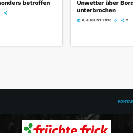
onders betroffen
Unwetter über Bord
unterbrochen
6. AUGUST 2026
2
today
KONTA