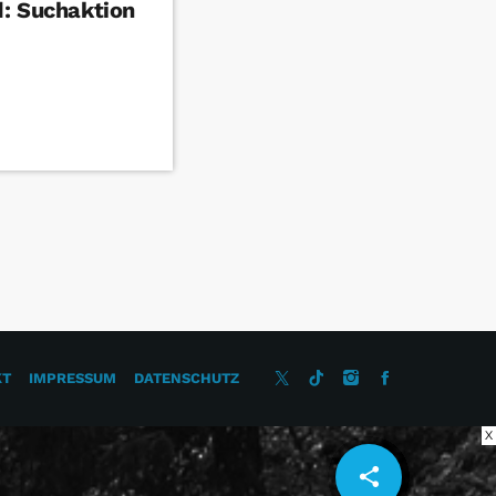
: Suchaktion
KT
IMPRESSUM
DATENSCHUTZ
X
share
email