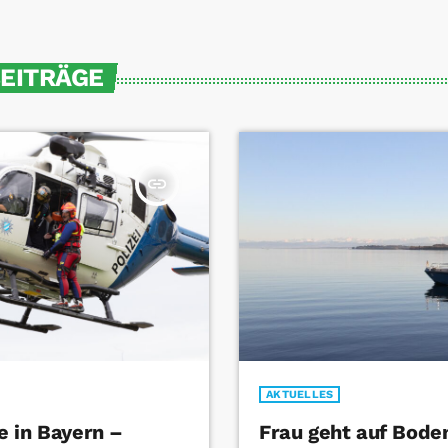
BEITRÄGE
insert_link
AKTUELLES
 in Bayern –
Frau geht auf Bode