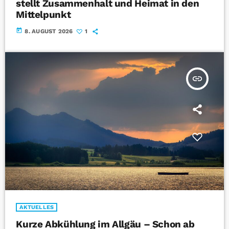
stellt Zusammenhalt und Heimat in den
Mittelpunkt
today
8. AUGUST 2026
1
insert_link
AKTUELLES
Kurze Abkühlung im Allgäu – Schon ab