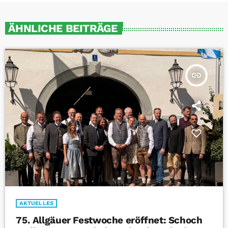
ÄHNLICHE BEITRÄGE
insert_link
AKTUELLES
75. Allgäuer Festwoche eröffnet: Schoch