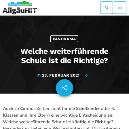
search
menu
PANORAMA
Welche weiterführende
Schule ist die Richtige?
23. FEBRUAR 2021
today
share
email
Auch zu Corona-Zeiten steht für die Schulkinder aller 4.
Klassen und ihre Eltern eine wichtige Entscheidung an:
Welche weiterführende Schule ist künftig die Richtige?
Besonders in Zeiten von Wechselunterricht, Distanzlernen,