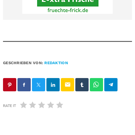
GESCHRIEBEN VON:
REDAKTION
email
RATE IT