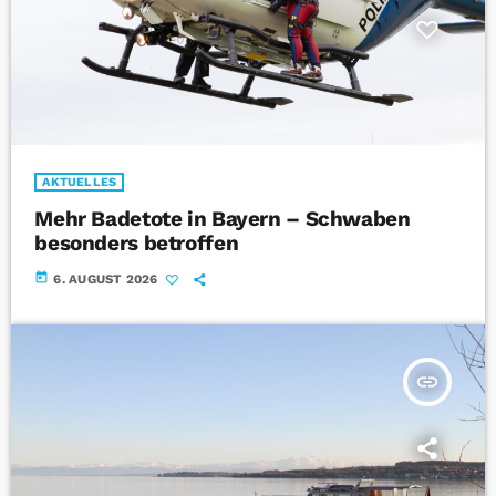
AKTUELLES
Mehr Badetote in Bayern – Schwaben
besonders betroffen
today
6. AUGUST 2026
insert_link