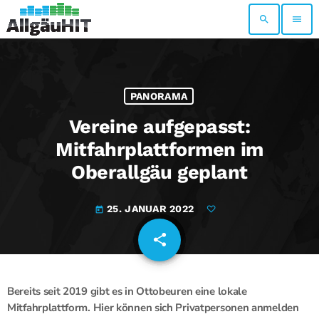
search
menu
PANORAMA
Vereine aufgepasst:
Mitfahrplattformen im
Oberallgäu geplant
25. JANUAR 2022
today
share
email
Bereits seit 2019 gibt es in Ottobeuren eine lokale
Mitfahrplattform. Hier können sich Privatpersonen anmelden