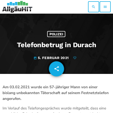
search
menu
POLIZEI
Telefonbetrug in Durach
5. FEBRUAR 2021
today
share
email
Am 03.02.2021 wurde ein 57-jähriger Mann von einer
bislang unbekannten Täterschaft auf seinem Festnetztelefon
angerufen.
Im Verlauf des Telefongespräches wurde mitgeteilt, dass eine