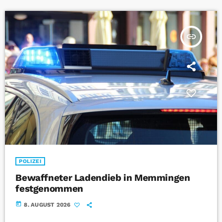
insert_link
POLIZEI
Bewaffneter Ladendieb in Memmingen
festgenommen
today
8. AUGUST 2026