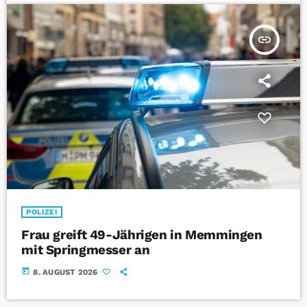
insert_link
POLIZEI
Frau greift 49-Jährigen in Memmingen
mit Springmesser an
today
8. AUGUST 2026