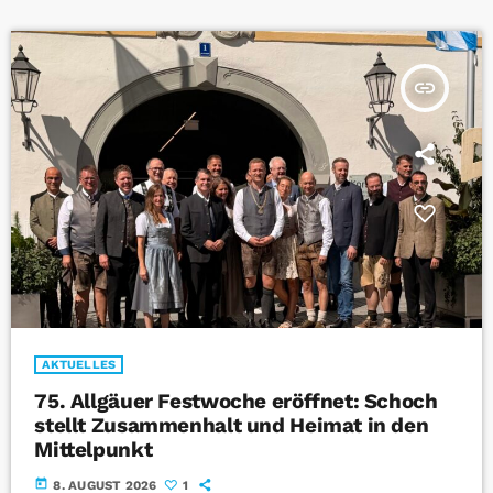
insert_link
AKTUELLES
75. Allgäuer Festwoche eröffnet: Schoch
stellt Zusammenhalt und Heimat in den
Mittelpunkt
today
8. AUGUST 2026
1