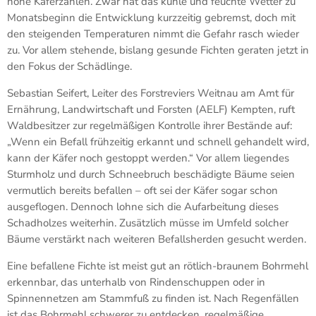
hohe Käferzahlen. Zwar hat das kühle und feuchte Wetter zu
Monatsbeginn die Entwicklung kurzzeitig gebremst, doch mit
den steigenden Temperaturen nimmt die Gefahr rasch wieder
zu. Vor allem stehende, bislang gesunde Fichten geraten jetzt in
den Fokus der Schädlinge.
Sebastian Seifert, Leiter des Forstreviers Weitnau am Amt für
Ernährung, Landwirtschaft und Forsten (AELF) Kempten, ruft
Waldbesitzer zur regelmäßigen Kontrolle ihrer Bestände auf:
„Wenn ein Befall frühzeitig erkannt und schnell gehandelt wird,
kann der Käfer noch gestoppt werden.“ Vor allem liegendes
Sturmholz und durch Schneebruch beschädigte Bäume seien
vermutlich bereits befallen – oft sei der Käfer sogar schon
ausgeflogen. Dennoch lohne sich die Aufarbeitung dieses
Schadholzes weiterhin. Zusätzlich müsse im Umfeld solcher
Bäume verstärkt nach weiteren Befallsherden gesucht werden.
Eine befallene Fichte ist meist gut an rötlich-braunem Bohrmehl
erkennbar, das unterhalb von Rindenschuppen oder in
Spinnennetzen am Stammfuß zu finden ist. Nach Regenfällen
ist das Bohrmehl schwerer zu entdecken, regelmäßige