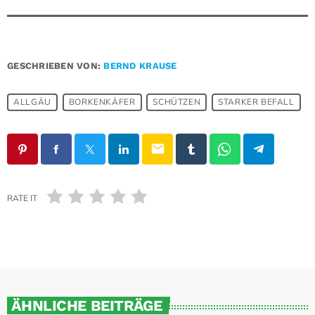
GESCHRIEBEN VON:
BERND KRAUSE
ALLGÄU
BORKENKÄFER
SCHÜTZEN
STARKER BEFALL
email
RATE IT
ÄHNLICHE BEITRÄGE