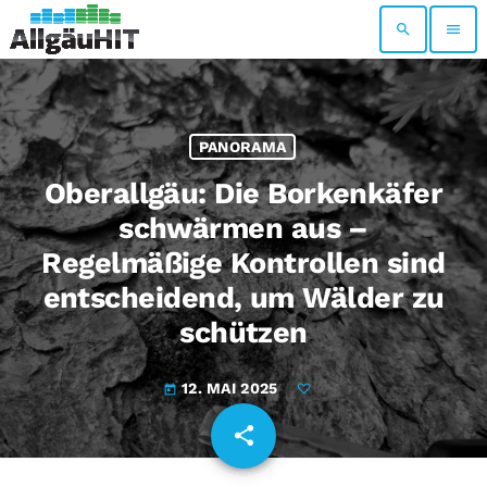
search
menu
PANORAMA
Oberallgäu: Die Borkenkäfer
schwärmen aus –
Regelmäßige Kontrollen sind
entscheidend, um Wälder zu
schützen
12. MAI 2025
today
share
email