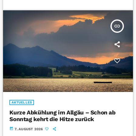
insert_link
AKTUELLES
Kurze Abkühlung im Allgäu – Schon ab
Sonntag kehrt die Hitze zurück
today
7. AUGUST 2026