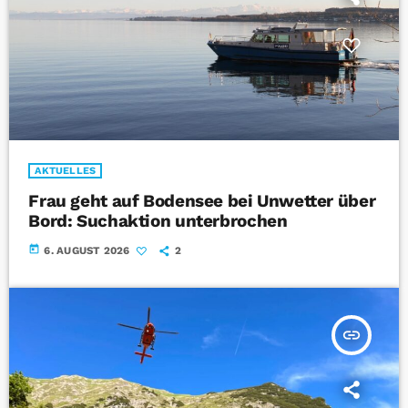
AKTUELLES
Frau geht auf Bodensee bei Unwetter über
Bord: Suchaktion unterbrochen
today
6. AUGUST 2026
2
insert_link