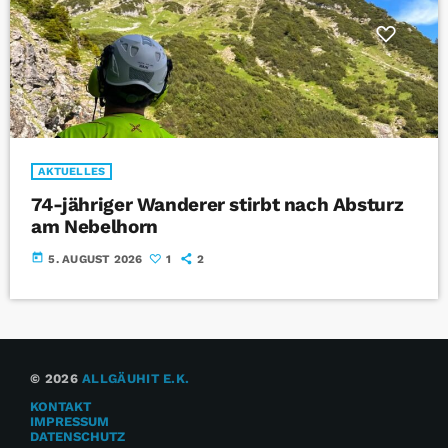
AKTUELLES
74-jähriger Wanderer stirbt nach Absturz
am Nebelhorn
today
5. AUGUST 2026
1
2
© 2026
ALLGÄUHIT E.K.
KONTAKT
IMPRESSUM
DATENSCHUTZ