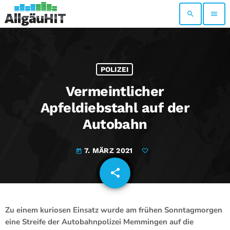
search
menu
POLIZEI
Vermeintlicher
Apfeldiebstahl auf der
Autobahn
7. MÄRZ 2021
today
share
email
Zu einem kuriosen Einsatz wurde am frühen Sonntagmorgen
eine Streife der Autobahnpolizei Memmingen auf die