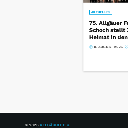
AKTUELLES
75. Allgäuer 
Schoch stell
Heimat in den
8. AUGUST 2026
today
© 2026
ALLGÄUHIT E.K.