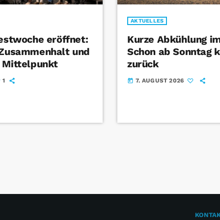
AKTUELLES
Festwoche eröffnet:
Kurze Abkühlung im
t Zusammenhalt und
Schon ab Sonntag k
 Mittelpunkt
zurück
1
7. AUGUST 2026
today
KONTA