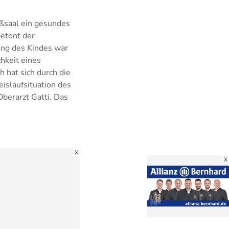
ßsaal ein gesundes
betont der
ung des Kindes war
hkeit eines
 hat sich durch die
islaufsituation des
Oberarzt Gatti. Das
X
X