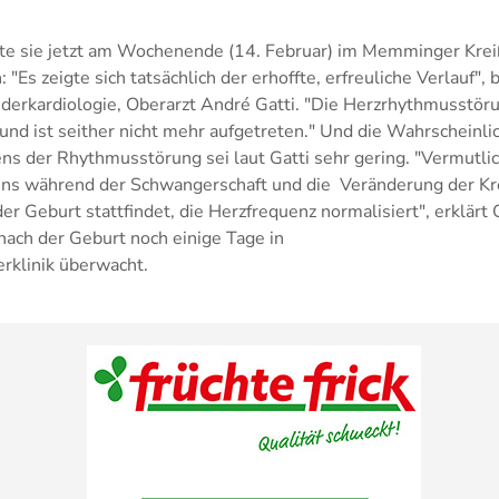
nte sie jetzt am Wochenende (14. Februar) im Memminger Krei
 "Es zeigte sich tatsächlich der erhoffte, erfreuliche Verlauf", 
inderkardiologie, Oberarzt André Gatti. "Die Herzrhythmusstör
nd ist seither nicht mehr aufgetreten." Und die Wahrscheinlic
s der Rhythmusstörung sei laut Gatti sehr gering. "Vermutlich
ns während der Schwangerschaft und die Veränderung der Kre
er Geburt stattfindet, die Herzfrequenz normalisiert", erklärt 
ch der Geburt noch einige Tage in
rklinik überwacht.