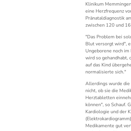
Klinikum Memmingen 
eine Herzfrequenz von
Pränataldiagnostik am
zwischen 120 und 16
"Das Problem bei solc
Blut versorgt wird", 
Ungeborene noch im M
wird so gehandhabt, 
auf das Kind übergehe
normalisierte sich."
Allerdings wurde die
nicht, ob sie die Med
Herztabletten einneh
können", so Schauf. 
Kardiologie und der K
(Elektrokardiogramm) 
Medikamente gut vert