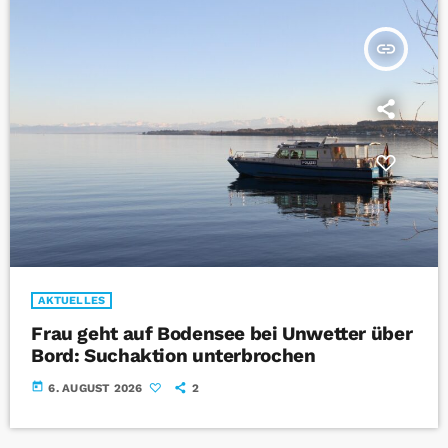
insert_link
AKTUELLES
Frau geht auf Bodensee bei Unwetter über
Bord: Suchaktion unterbrochen
today
6. AUGUST 2026
2