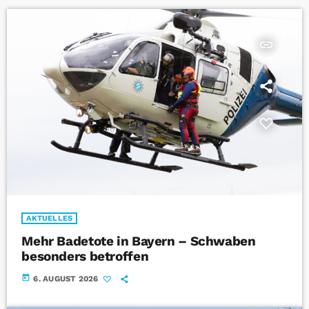
insert_link
AKTUELLES
Mehr Badetote in Bayern – Schwaben
besonders betroffen
today
6. AUGUST 2026