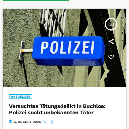
insert_link
AKTUELLES
Versuchtes Tötungsdelikt in Buchloe:
Polizei sucht unbekannten Täter
today
6. AUGUST 2026