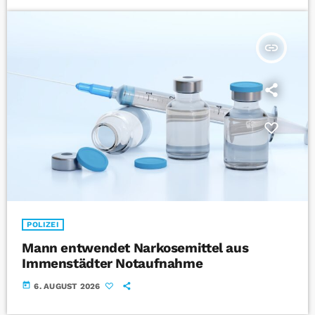
insert_link
POLIZEI
Mann entwendet Narkosemittel aus
Immenstädter Notaufnahme
today
6. AUGUST 2026