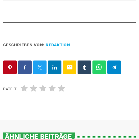
GESCHRIEBEN VON:
REDAKTION
email
RATE IT
ÄHNLICHE BEITRÄGE