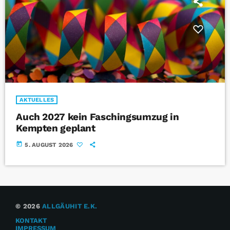
AKTUELLES
Auch 2027 kein Faschingsumzug in
Kempten geplant
today
5. AUGUST 2026
© 2026
ALLGÄUHIT E.K.
KONTAKT
IMPRESSUM