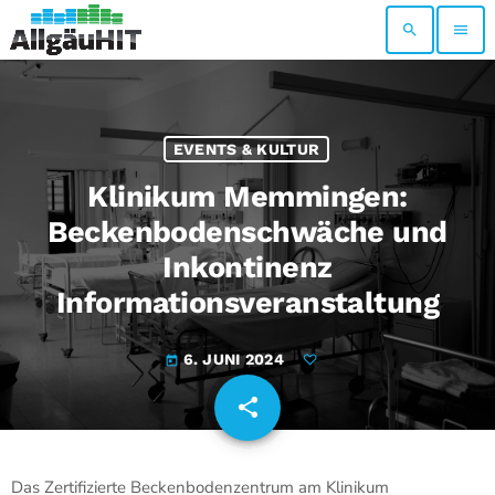
search
menu
EVENTS & KULTUR
Klinikum Memmingen:
Beckenbodenschwäche und
Inkontinenz
Informationsveranstaltung
6. JUNI 2024
today
share
email
Das Zertifizierte Beckenbodenzentrum am Klinikum