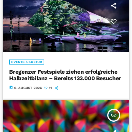
EVENTS & KULTUR
Bregenzer Festspiele ziehen erfolgreiche
Halbzeitbilanz – Bereits 133.000 Besucher
today
6. AUGUST 2026
11
insert_link