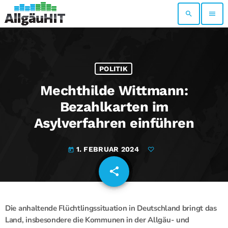
search
menu
POLITIK
Mechthilde Wittmann:
Bezahlkarten im
Asylverfahren einführen
1. FEBRUAR 2024
today
share
email
Die anhaltende Flüchtlingssituation in Deutschland bringt das
Land, insbesondere die Kommunen in der Allgäu- und