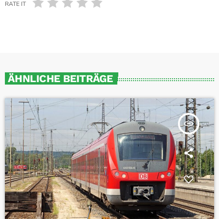
RATE IT
ÄHNLICHE BEITRÄGE
insert_link