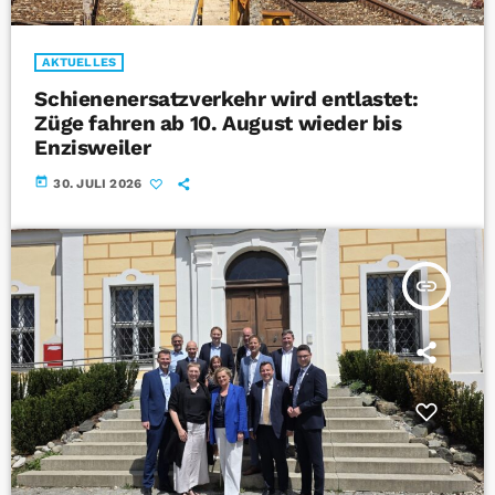
AKTUELLES
Schienenersatzverkehr wird entlastet:
Züge fahren ab 10. August wieder bis
Enzisweiler
today
30. JULI 2026
insert_link