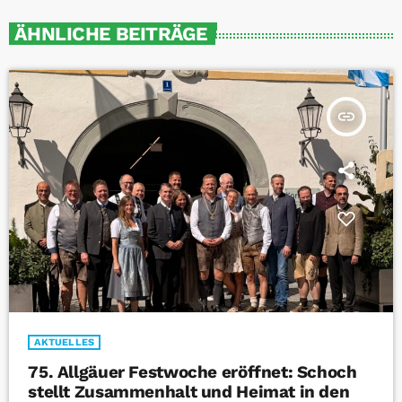
ÄHNLICHE BEITRÄGE
insert_link
AKTUELLES
75. Allgäuer Festwoche eröffnet: Schoch
stellt Zusammenhalt und Heimat in den