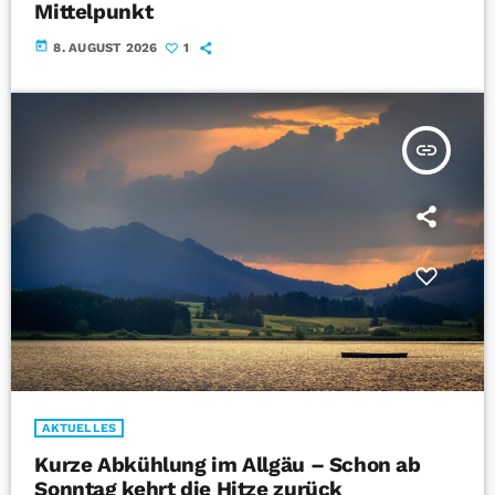
Mittelpunkt
today
8. AUGUST 2026
1
insert_link
AKTUELLES
Kurze Abkühlung im Allgäu – Schon ab
Sonntag kehrt die Hitze zurück