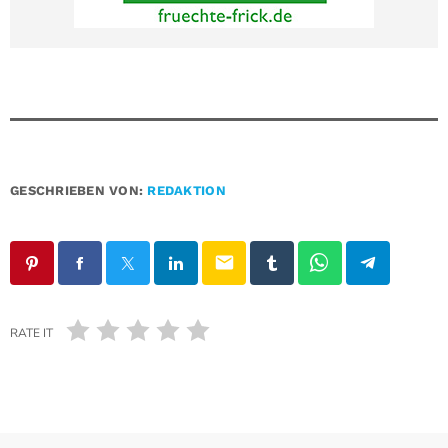
GESCHRIEBEN VON:
REDAKTION
email
RATE IT