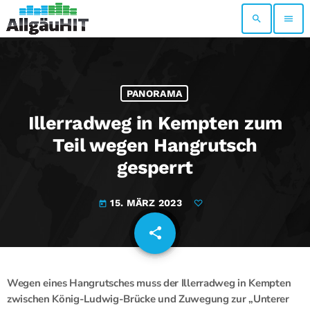
search
menu
PANORAMA
Illerradweg in Kempten zum
Teil wegen Hangrutsch
gesperrt
15. MÄRZ 2023
today
share
email
Wegen eines Hangrutsches muss der Illerradweg in Kempten
zwischen König-Ludwig-Brücke und Zuwegung zur „Unterer