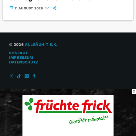
today
7. AUGUST 2026
© 2026
ALLGÄUHIT E.K.
KONTAKT
IMPRESSUM
DATENSCHUTZ
X