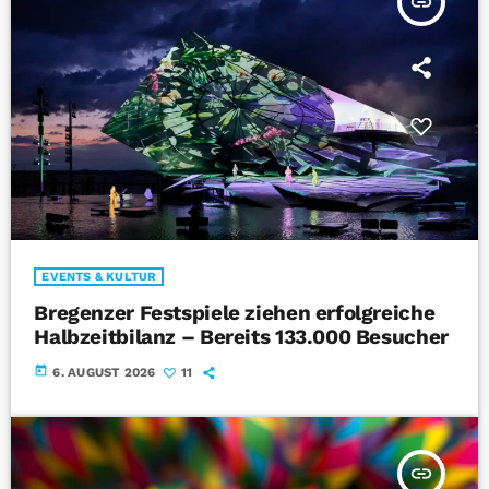
insert_link
EVENTS & KULTUR
Bregenzer Festspiele ziehen erfolgreiche
Halbzeitbilanz – Bereits 133.000 Besucher
today
6. AUGUST 2026
11
insert_link