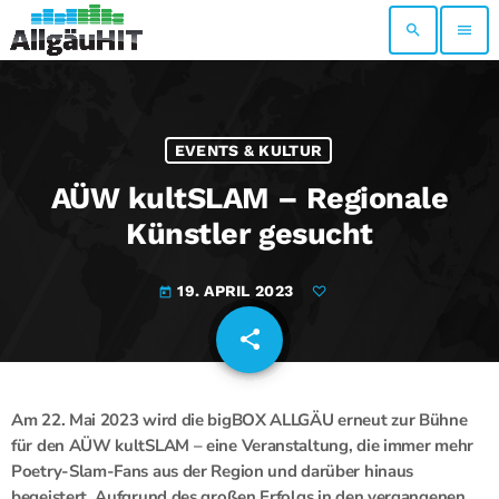
search
menu
EVENTS & KULTUR
AÜW kultSLAM – Regionale
Künstler gesucht
19. APRIL 2023
today
share
email
Am 22. Mai 2023 wird die bigBOX ALLGÄU erneut zur Bühne
für den AÜW kultSLAM – eine Veranstaltung, die immer mehr
Poetry-Slam-Fans aus der Region und darüber hinaus
begeistert. Aufgrund des großen Erfolgs in den vergangenen