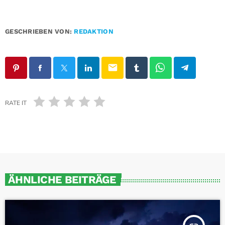
GESCHRIEBEN VON:
REDAKTION
email
RATE IT
ÄHNLICHE BEITRÄGE