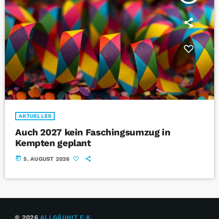
AKTUELLES
Auch 2027 kein Faschingsumzug in
Kempten geplant
today
5. AUGUST 2026
© 2026
ALLGÄUHIT E.K.