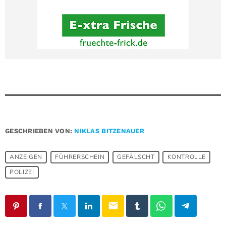
GESCHRIEBEN VON:
NIKLAS BITZENAUER
ANZEIGEN
FÜHRERSCHEIN
GEFÄLSCHT
KONTROLLE
POLIZEI
email