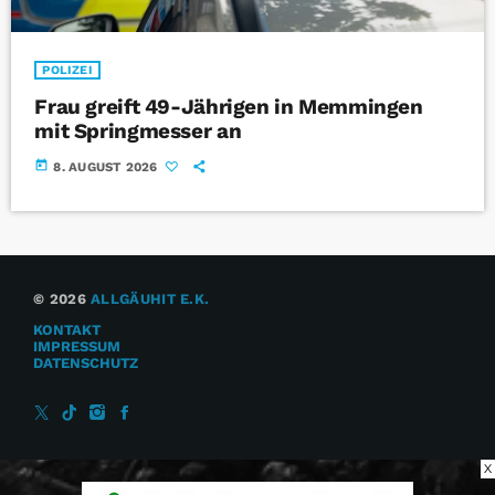
POLIZEI
Frau greift 49-Jährigen in Memmingen
mit Springmesser an
today
8. AUGUST 2026
© 2026
ALLGÄUHIT E.K.
KONTAKT
IMPRESSUM
DATENSCHUTZ
X