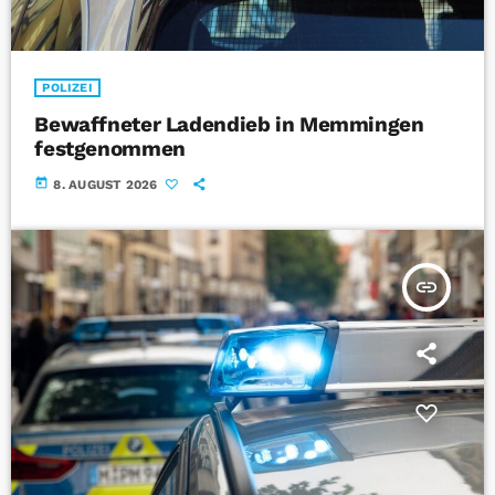
POLIZEI
Bewaffneter Ladendieb in Memmingen
festgenommen
today
8. AUGUST 2026
insert_link