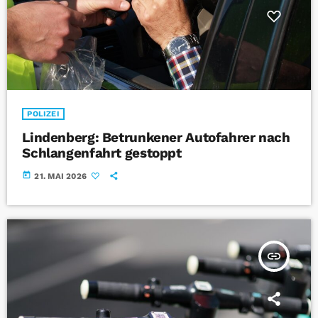
POLIZEI
Lindenberg: Betrunkener Autofahrer nach
Schlangenfahrt gestoppt
today
21. MAI 2026
insert_link