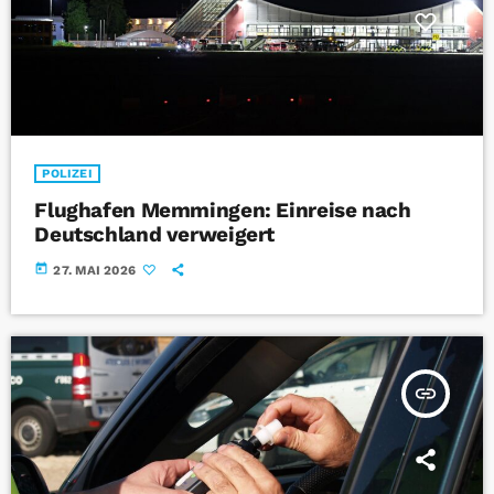
POLIZEI
Flughafen Memmingen: Einreise nach
Deutschland verweigert
today
27. MAI 2026
insert_link