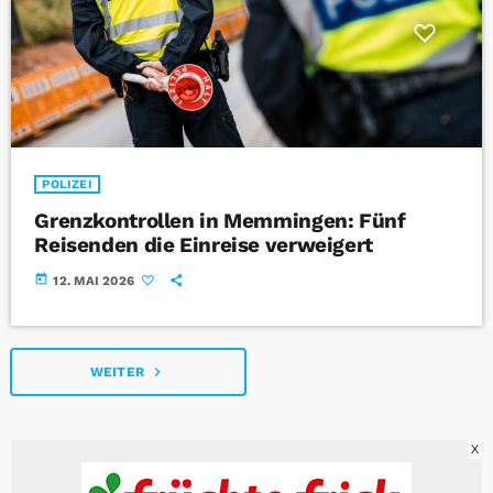
POLIZEI
Grenzkontrollen in Memmingen: Fünf
Reisenden die Einreise verweigert
today
12. MAI 2026
navigate_next
WEITER
X