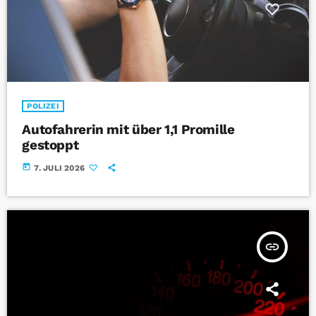
POLIZEI
Autofahrerin mit über 1,1 Promille
gestoppt
today
7. JULI 2026
insert_link