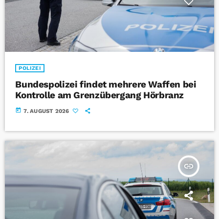
POLIZEI
Bundespolizei findet mehrere Waffen bei
Kontrolle am Grenzübergang Hörbranz
today
7. AUGUST 2026
insert_link