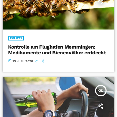
POLIZEI
Kontrolle am Flughafen Memmingen:
Medikamente und Bienenvölker entdeckt
today
15. JULI 2026
insert_link