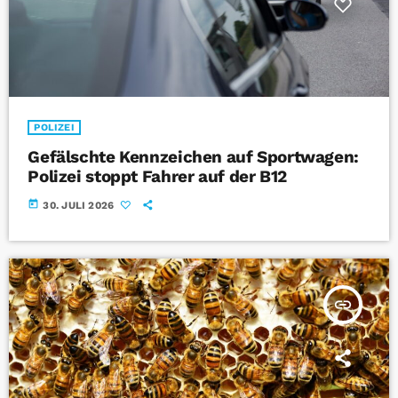
POLIZEI
Gefälschte Kennzeichen auf Sportwagen:
Polizei stoppt Fahrer auf der B12
today
30. JULI 2026
insert_link