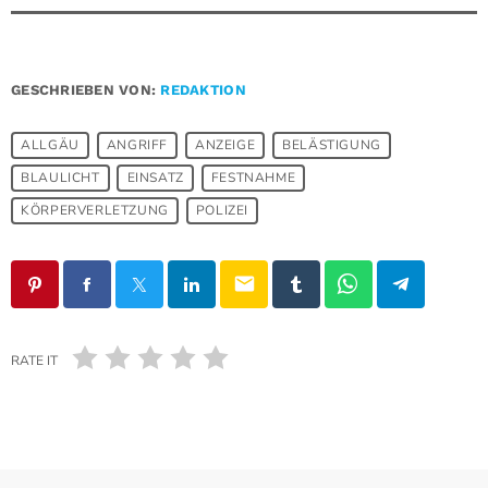
GESCHRIEBEN VON:
REDAKTION
ALLGÄU
ANGRIFF
ANZEIGE
BELÄSTIGUNG
BLAULICHT
EINSATZ
FESTNAHME
KÖRPERVERLETZUNG
POLIZEI
email
RATE IT