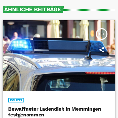
ÄHNLICHE BEITRÄGE
insert_link
POLIZEI
Bewaffneter Ladendieb in Memmingen
festgenommen