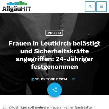
search
menu
POLIZEI
Frauen in Leutkirch belästigt
und Sicherheitskräfte
angegriffen: 24-Jähriger
festgenommen
12. OKTOBER 2024
today
share
email
Ein 24-Jähriger soll mehrere Frauen in einer Gaststätte in