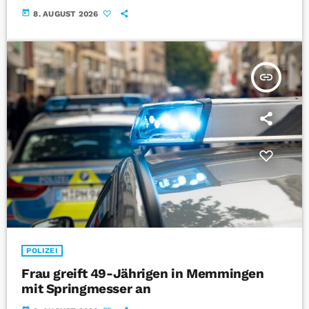
today
8. AUGUST 2026
insert_link
POLIZEI
Frau greift 49-Jährigen in Memmingen
mit Springmesser an