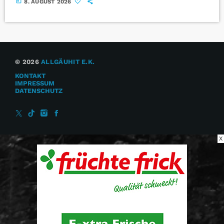
today
8. AUGUST 2026
© 2026
ALLGÄUHIT E.K.
KONTAKT
IMPRESSUM
DATENSCHUTZ
X