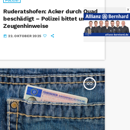
POLIZEI
X
Ruderatshofen: Acker durch Quad
beschädigt – Polizei bittet um
Zeugenhinweise
22. OKTOBER 2025
today
insert_link