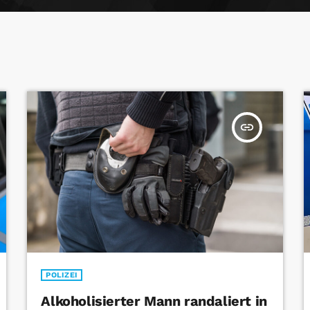
insert_link
POLIZEI
Alkoholisierter Mann randaliert in