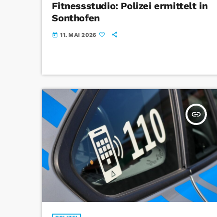
Fitnessstudio: Polizei ermittelt in
Sonthofen
11. MAI 2026
today
insert_link