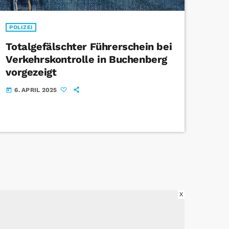
POLIZEI
Totalgefälschter Führerschein bei
Verkehrskontrolle in Buchenberg
vorgezeigt
6. APRIL 2025
today
X