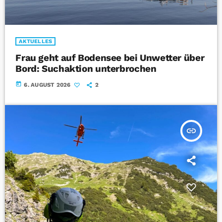
AKTUELLES
Frau geht auf Bodensee bei Unwetter über
Bord: Suchaktion unterbrochen
today
6. AUGUST 2026
2
insert_link