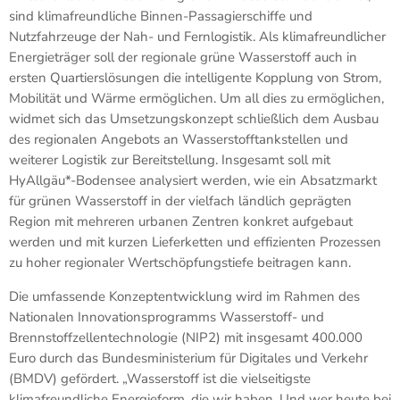
sind klimafreundliche Binnen-Passagierschiffe und
Nutzfahrzeuge der Nah- und Fernlogistik. Als klimafreundlicher
Energieträger soll der regionale grüne Wasserstoff auch in
ersten Quartierslösungen die intelligente Kopplung von Strom,
Mobilität und Wärme ermöglichen. Um all dies zu ermöglichen,
widmet sich das Umsetzungskonzept schließlich dem Ausbau
des regionalen Angebots an Wasserstofftankstellen und
weiterer Logistik zur Bereitstellung. Insgesamt soll mit
HyAllgäu*-Bodensee analysiert werden, wie ein Absatzmarkt
für grünen Wasserstoff in der vielfach ländlich geprägten
Region mit mehreren urbanen Zentren konkret aufgebaut
werden und mit kurzen Lieferketten und effizienten Prozessen
zu hoher regionaler Wertschöpfungstiefe beitragen kann.
Die umfassende Konzeptentwicklung wird im Rahmen des
Nationalen Innovationsprogramms Wasserstoff- und
Brennstoffzellentechnologie (NIP2) mit insgesamt 400.000
Euro durch das Bundesministerium für Digitales und Verkehr
(BMDV) gefördert. „Wasserstoff ist die vielseitigste
klimafreundliche Energieform, die wir haben. Und wer heute bei