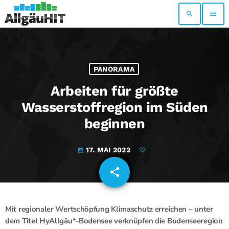
search
menu
PANORAMA
Arbeiten für größte
Wasserstoffregion im Süden
beginnen
17. MAI 2022
today
share
email
Mit regionaler Wertschöpfung Klimaschutz erreichen – unter
dem Titel HyAllgäu*-Bodensee verknüpfen die Bodenseeregion