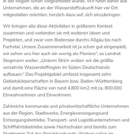
in der Region schon vorgearbeitet wurde. Wir rufen daher alle
Unternehmen, die an der Wasserstoffzukunft hier vor Ort
mitgestalten möchten, herzlich dazu auf, sich einzubringen.
Wir bringen alle diese Aktivitäten in größerem Kontext
zusammen und verbinden sie mit weiteren Ideen und
Projekten, und zwar vom Bodensee durchs Allgäu bis nach
Fuchstal. Unsere Zusammenarbeit ist ja schon gut eingespielt,
wir sehen uns hier auch ein wenig als Pioniere“, so Landrat
Stegmann weiter. „Unterm Strich wollen wir die größte
verzahnte Wasserstoffregion im Süden Deutschlands
aufbauen.“ Das Projektgebiet umfasst insgesamt zehn
Gebietskörperschaften in Bayern bzw. Baden-Württemberg
und damit eine Fläche von rund 4.800 km2 mit ca. 800.000
Einwohnerinnen und Einwohnern.
Zahlreiche kommunale und privatwirtschaftliche Unternehmen
aus der Region, Stadtwerke, Energieversorgungsund
Entsorgungsbetriebe, Transport- und Logistikunternehmen und
Schifffahrtsbetriebe sowie Hochschulen sind bereits zum
Starttermin Teil des Projektverbunds. Weitere sollen im