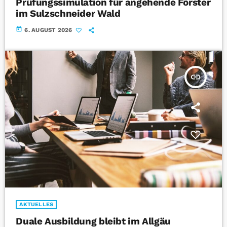
Prüfungssimulation für angehende Förster
im Sulzschneider Wald
today
6. AUGUST 2026
insert_link
AKTUELLES
Duale Ausbildung bleibt im Allgäu