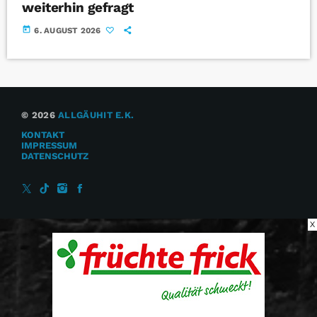
weiterhin gefragt
today
6. AUGUST 2026
© 2026
ALLGÄUHIT E.K.
KONTAKT
IMPRESSUM
DATENSCHUTZ
X