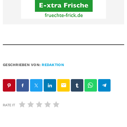
GESCHRIEBEN VON:
REDAKTION
email
RATE IT