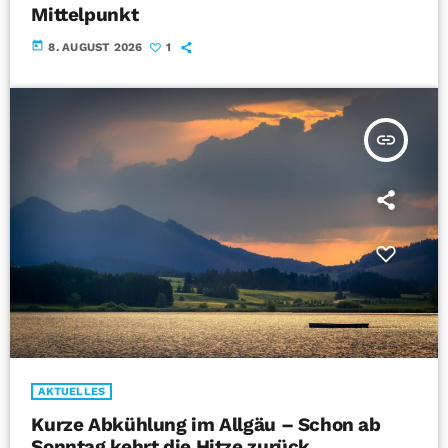
Mittelpunkt
today
8. AUGUST 2026
1
insert_link
AKTUELLES
Kurze Abkühlung im Allgäu – Schon ab
Sonntag kehrt die Hitze zurück