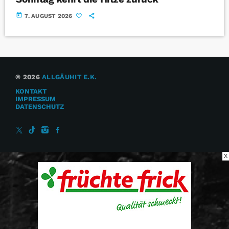
today
7. AUGUST 2026
© 2026
ALLGÄUHIT E.K.
KONTAKT
IMPRESSUM
DATENSCHUTZ
X