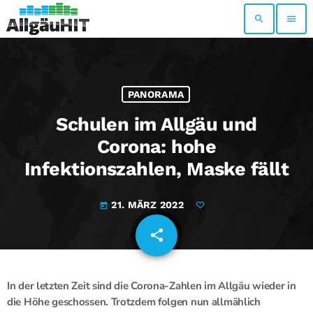
search
menu
PANORAMA
Schulen im Allgäu und
Corona: hohe
Infektionszahlen, Maske fällt
21. MÄRZ 2022
today
share
email
In der letzten Zeit sind die Corona-Zahlen im Allgäu wieder in
die Höhe geschossen. Trotzdem folgen nun allmählich