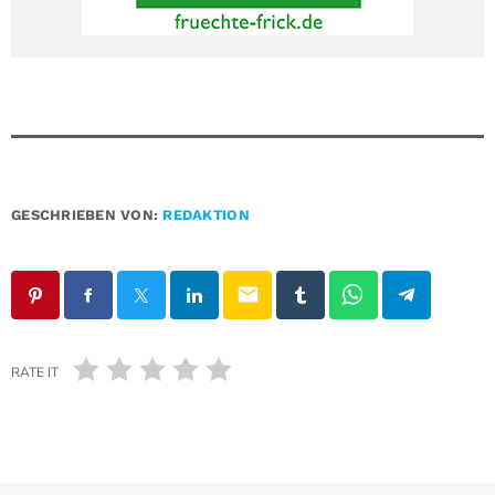
GESCHRIEBEN VON:
REDAKTION
email
RATE IT