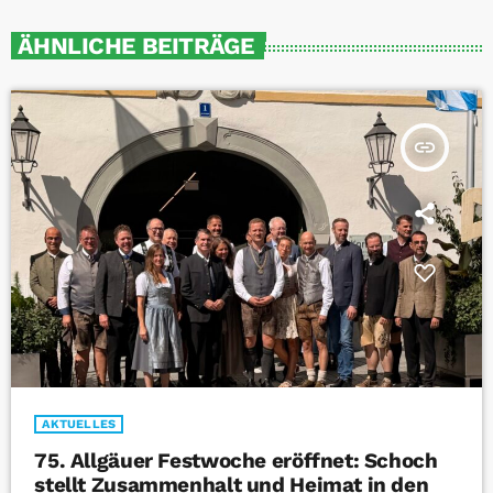
ÄHNLICHE BEITRÄGE
insert_link
AKTUELLES
75. Allgäuer Festwoche eröffnet: Schoch
stellt Zusammenhalt und Heimat in den