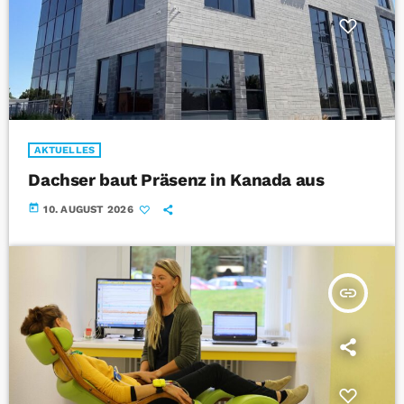
AKTUELLES
Dachser baut Präsenz in Kanada aus
today
10. AUGUST 2026
insert_link