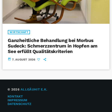
WIRTSCHAFT
Ganzheitliche Behandlung bei Morbus
Sudeck: Schmerzzentrum in Hopfen am
See erfüllt Qualitätskriterien
today
7. AUGUST 2026
© 2026
ALLGÄUHIT E.K.
KONTAKT
IMPRESSUM
DATENSCHUTZ