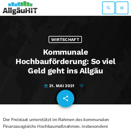
search
menu
WIRTSCHAFT
Kommunale
Hochbauförderung: So viel
Geld geht ins Allgäu
21. MAI 2021
today
share
email
Der Freistaat unterstützt im Rahmen des kommunalen
Finanzausgleichs Hochbaumaßnahmen, insbesondere