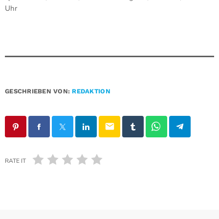
Uhr
GESCHRIEBEN VON:
REDAKTION
email
RATE IT