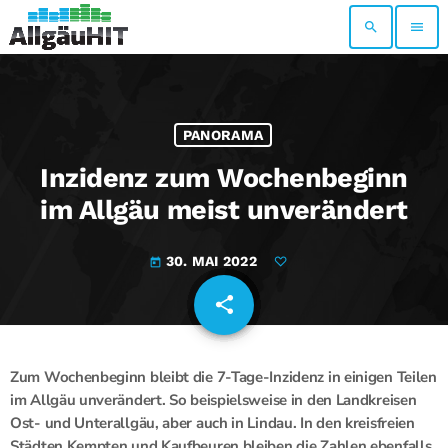
search
menu
PANORAMA
Inzidenz zum Wochenbeginn
im Allgäu meist unverändert
30. MAI 2022
today
share
email
Zum Wochenbeginn bleibt die 7-Tage-Inzidenz in einigen Teilen
im Allgäu unverändert. So beispielsweise in den Landkreisen
Ost- und Unterallgäu, aber auch in Lindau. In den kreisfreien
Städten Kempten und Kaufbeuren bleiben die Zahlen ebenfalls