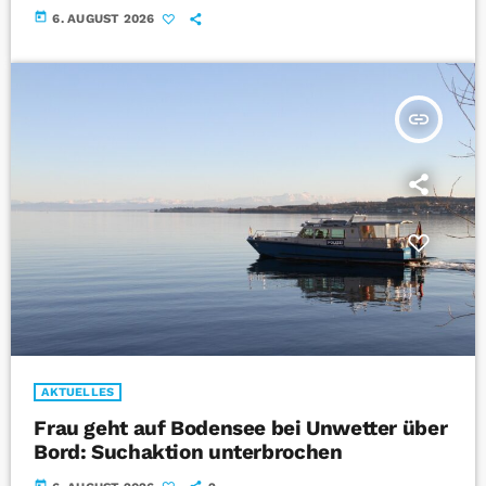
today
6. AUGUST 2026
insert_link
AKTUELLES
Frau geht auf Bodensee bei Unwetter über
Bord: Suchaktion unterbrochen
today