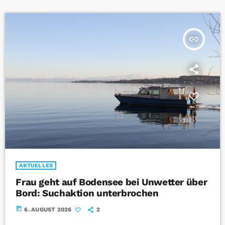
insert_link
AKTUELLES
Frau geht auf Bodensee bei Unwetter über
Bord: Suchaktion unterbrochen
today
6. AUGUST 2026
2