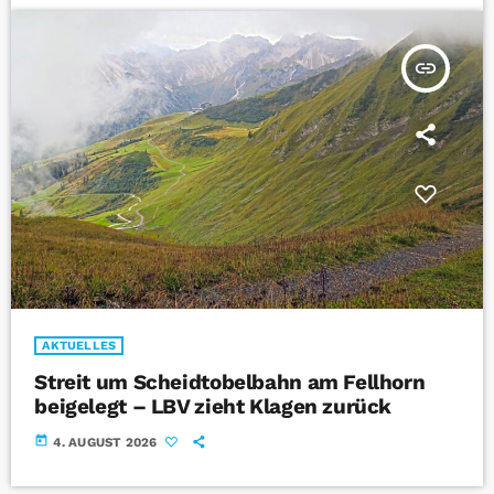
insert_link
AKTUELLES
Streit um Scheidtobelbahn am Fellhorn
beigelegt – LBV zieht Klagen zurück
today
4. AUGUST 2026