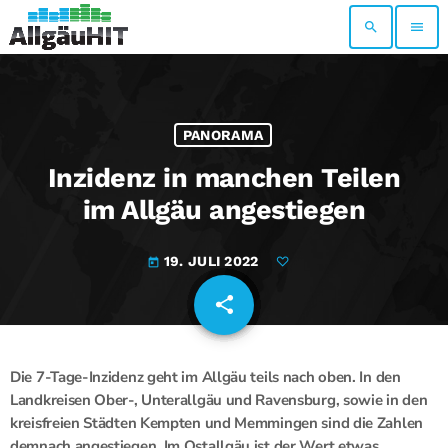
search
menu
PANORAMA
Inzidenz in manchen Teilen
im Allgäu angestiegen
19. JULI 2022
today
share
email
Die 7-Tage-Inzidenz geht im Allgäu teils nach oben. In den
Landkreisen Ober-, Unterallgäu und Ravensburg, sowie in den
kreisfreien Städten Kempten und Memmingen sind die Zahlen
demnach angestiegen. Im Ostallgäu ist der Wert etwas