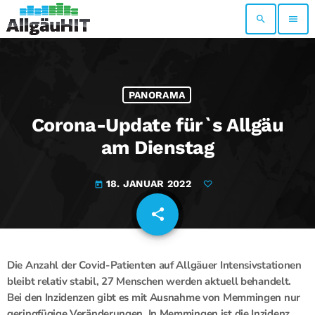
search
menu
PANORAMA
Corona-Update für`s Allgäu
am Dienstag
18. JANUAR 2022
today
share
email
Die Anzahl der Covid-Patienten auf Allgäuer Intensivstationen
bleibt relativ stabil, 27 Menschen werden aktuell behandelt.
Bei den Inzidenzen gibt es mit Ausnahme von Memmingen nur
geringfügige Veränderungen. In Memmingen ist die Inzidenz