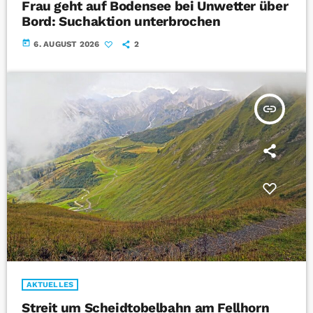
Frau geht auf Bodensee bei Unwetter über
Bord: Suchaktion unterbrochen
today
6. AUGUST 2026
2
insert_link
AKTUELLES
Streit um Scheidtobelbahn am Fellhorn