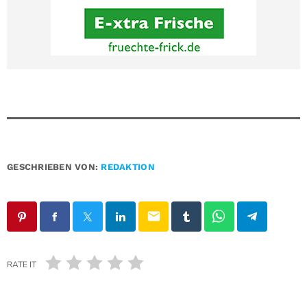
GESCHRIEBEN VON:
REDAKTION
email
RATE IT