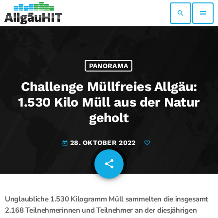
search
menu
PANORAMA
Challenge Müllfreies Allgäu:
1.530 Kilo Müll aus der Natur
geholt
28. OKTOBER 2022
today
share
email
Unglaubliche 1.530 Kilogramm Müll sammelten die insgesamt
2.168 Teilnehmerinnen und Teilnehmer an der diesjährigen