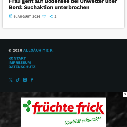
Frau geht auf Bodensee bei Unwetter über
Bord: Suchaktion unterbrochen
today
6. AUGUST 2026
2
© 2026
ALLGÄUHIT E.K.
KONTAKT
IMPRESSUM
DATENSCHUTZ
X