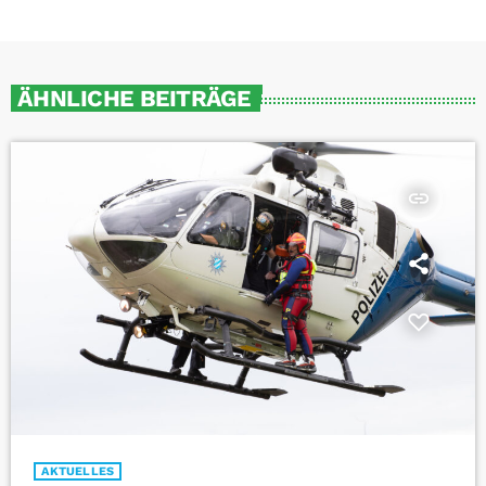
ÄHNLICHE BEITRÄGE
insert_link
AKTUELLES