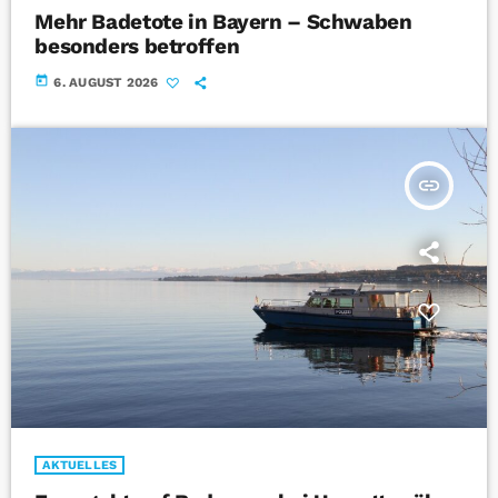
Mehr Badetote in Bayern – Schwaben
besonders betroffen
today
6. AUGUST 2026
insert_link
AKTUELLES