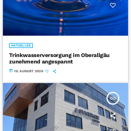
AKTUELLES
Trinkwasserversorgung im Oberallgäu
zunehmend angespannt
today
10. AUGUST 2026
insert_link