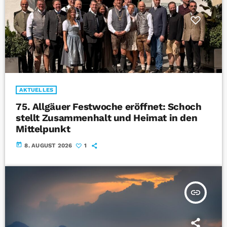
AKTUELLES
75. Allgäuer Festwoche eröffnet: Schoch
stellt Zusammenhalt und Heimat in den
Mittelpunkt
today
8. AUGUST 2026
1
insert_link