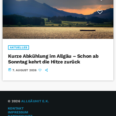
AKTUELLES
Kurze Abkühlung im Allgäu – Schon ab
Sonntag kehrt die Hitze zurück
today
7. AUGUST 2026
© 2026
ALLGÄUHIT E.K.
KONTAKT
IMPRESSUM