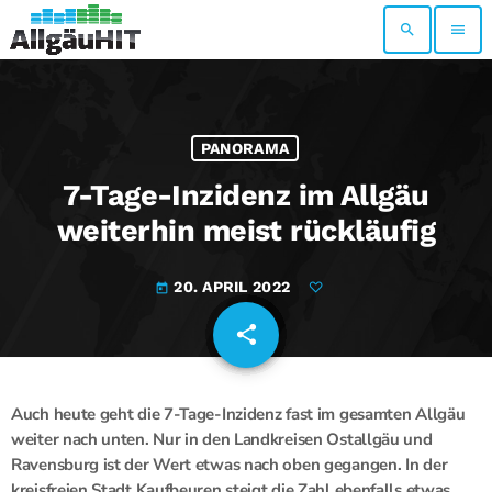
search
menu
PANORAMA
7-Tage-Inzidenz im Allgäu
weiterhin meist rückläufig
20. APRIL 2022
today
share
email
Auch heute geht die 7-Tage-Inzidenz fast im gesamten Allgäu
weiter nach unten. Nur in den Landkreisen Ostallgäu und
Ravensburg ist der Wert etwas nach oben gegangen. In der
kreisfreien Stadt Kaufbeuren steigt die Zahl ebenfalls etwas