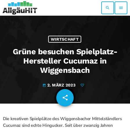
search
menu
WIRTSCHAFT
Grüne besuchen Spielplatz-
Hersteller Cucumaz in
Wiggensbach
2. MÄRZ 2023
today
share
email
Die kreativen Spielplätze des Wiggensbacher Mittelständlers
Cucumaz sind echte Hingucker. Seit über zwanzig Jahren