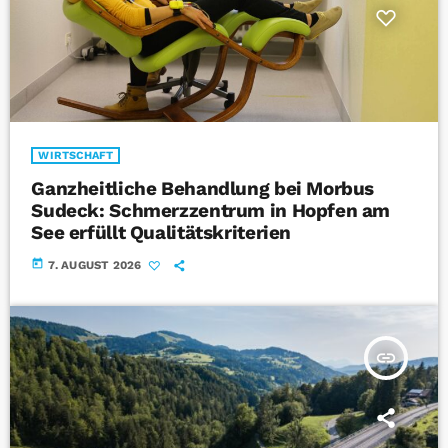
WIRTSCHAFT
Ganzheitliche Behandlung bei Morbus
Sudeck: Schmerzzentrum in Hopfen am
See erfüllt Qualitätskriterien
today
7. AUGUST 2026
insert_link