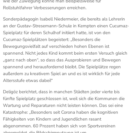
wie der Zuwegung könne man beispielsweise für
Rollstuhlfahrer Verbesserungen erreichen.
Sonderpädagogin Isabell Niedermeier, die bereits als Lehrerin
an der Gustav-Stresemann-Schule in Kempten einen Cucumaz-
Spielplatz für deren Schulhof initiiert hatte, ist von den
Cucumaz-Spielplätzen begeistert: „Besonders die
Bewegungsvielfalt auf verschieden hohen Ebenen ist
spannend. Nicht jedes Kind kommt beim ersten Versuch gleich
„ganz nach oben“, so dass das Ausprobieren und Bewegen
spannend und herausfordernd bleibt. Die Spielplätze regen
außerdem zu kreativem Spiel an und es ist wirklich für jede
Altersstufe etwas dabei!“
Deligöz berichtet, dass in manchen Städten jeder vierte bis
fünfte Spielplatz geschlossen ist, weil sich die Kommunen die
Wartung und Reparaturen nicht leisten können. Das sei eine
Katastrophe: „Besonders seit Corona haben die kognitiven
Fähigkeiten von Kindern und Jugendlichen rasant
abgenommen. 60 Prozent haben sich von Sportvereinen
abgemeldet, die Bildschirmnutzung ist um