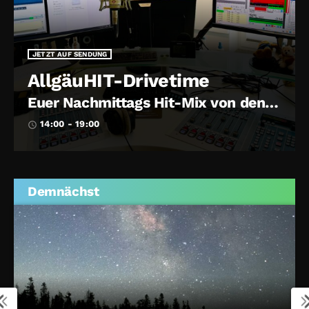
JETZT AUF SENDUNG
AllgäuHIT-Drivetime
Euer Nachmittags Hit-Mix von den
Achtzigern bis Heute
14:00 - 19:00
access_time
Demnächst