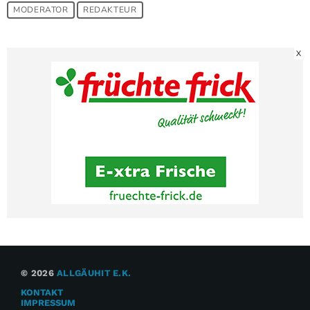
MODERATOR
REDAKTEUR
X
© 2026
ALLGÄUHIT E.K.
KONTAKT
IMPRESSUM