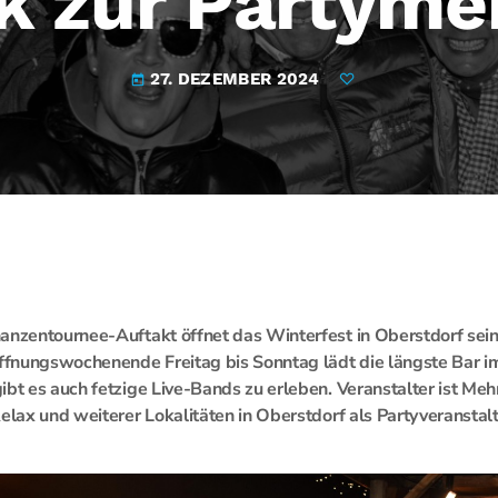
k zur Partymei
27. DEZEMBER 2024
today
anzentournee-Auftakt öffnet das Winterfest in Oberstdorf sei
fnungswochenende Freitag bis Sonntag lädt die längste Bar i
ibt es auch fetzige Live-Bands zu erleben. Veranstalter ist Meh
Relax und weiterer Lokalitäten in Oberstdorf als Partyveransta