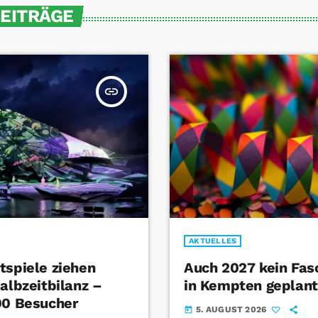
BEITRÄGE
insert_link
AKTUELLES
tspiele ziehen
Auch 2027 kein Fa
albzeitbilanz –
in Kempten geplant
00 Besucher
5. AUGUST 2026
today