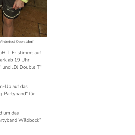
Winterfest Oberstdorf
uHIT. Er stimmt auf
park ab 19 Uhr
“ und „DJ Double T“
m-Up auf das
g-Partyband“ für
nd um das
Partyband Wildbock“