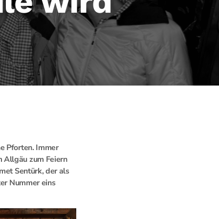
le wird
ne Pforten. Immer
m Allgäu zum Feiern
met Sentürk, der als
lter Nummer eins