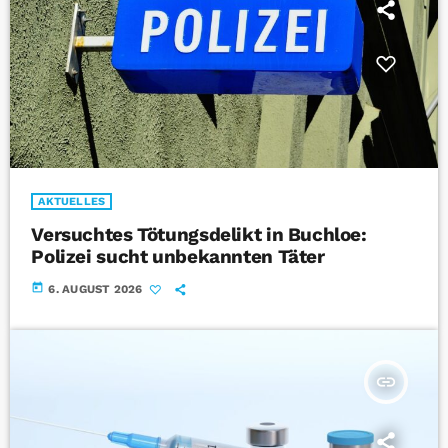
AKTUELLES
Versuchtes Tötungsdelikt in Buchloe:
Polizei sucht unbekannten Täter
today
6. AUGUST 2026
insert_link