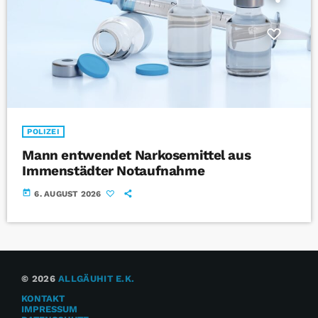
POLIZEI
Mann entwendet Narkosemittel aus
Immenstädter Notaufnahme
today
6. AUGUST 2026
© 2026
ALLGÄUHIT E.K.
KONTAKT
IMPRESSUM