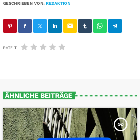
GESCHRIEBEN VON:
REDAKTION
email
RATE IT
ÄHNLICHE BEITRÄGE
insert_link